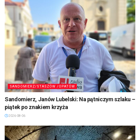
SANDOMIERZ/STASZÓW /OPATÓW
Sandomierz, Janów Lubelski: Na pątniczym szlaku –
piątek po znakiem krzyża
2026-08-06