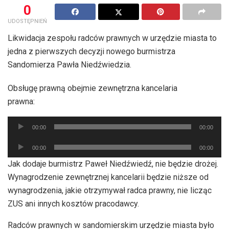
0
UDOSTĘPNIEŃ
Likwidacja zespołu radców prawnych w urzędzie miasta to
jedna z pierwszych decyzji nowego burmistrza
Sandomierza Pawła Niedźwiedzia.
Obsługę prawną obejmie zewnętrzna kancelaria
prawna:
Odtwarzacz
00:00
00:00
plików
Odtwarzacz
dźwiękowych
00:00
00:00
plików
Jak dodaje burmistrz Paweł Niedźwiedź, nie będzie drożej.
dźwiękowych
Wynagrodzenie zewnętrznej kancelarii będzie niższe od
wynagrodzenia, jakie otrzymywał radca prawny, nie licząc
ZUS ani innych kosztów pracodawcy.
Radców prawnych w sandomierskim urzędzie miasta było