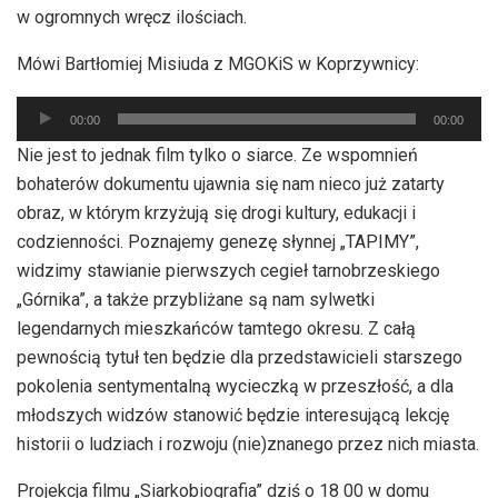
w ogromnych wręcz ilościach.
Mówi Bartłomiej Misiuda z MGOKiS w Koprzywnicy:
Odtwarzacz
00:00
00:00
plików
Nie jest to jednak film tylko o siarce. Ze wspomnień
dźwiękowych
bohaterów dokumentu ujawnia się nam nieco już zatarty
obraz, w którym krzyżują się drogi kultury, edukacji i
codzienności. Poznajemy genezę słynnej „TAPIMY”,
widzimy stawianie pierwszych cegieł tarnobrzeskiego
„Górnika”, a także przybliżane są nam sylwetki
legendarnych mieszkańców tamtego okresu. Z całą
pewnością tytuł ten będzie dla przedstawicieli starszego
pokolenia sentymentalną wycieczką w przeszłość, a dla
młodszych widzów stanowić będzie interesującą lekcję
historii o ludziach i rozwoju (nie)znanego przez nich miasta.
Projekcja filmu „Siarkobiografia” dziś o 18 00 w domu