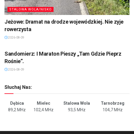
STALOWA WOLA/NISKO
Jeżowe: Dramat na drodze wojewódzkiej. Nie zyje
rowerzysta
2026-08-09
SANDOMIERZ/STASZÓW /OPATÓW
Sandomierz: I Maraton Pieszy „Tam Gdzie Pieprz
Rośnie”.
2026-08-09
Słuchaj Nas:
Dębica
Mielec
Stalowa Wola
Tarnobrzeg
89,2 MHz
102,4 MHz
93,5 MHz
104,7 MHz