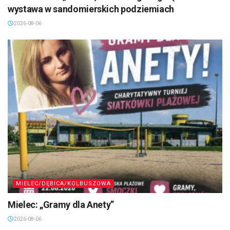
wystawa w sandomierskich podziemiach
2026-08-06
MIELEC/DĘBICA/KOLBUSZOWA
Mielec: „Gramy dla Anety”
2026-08-06