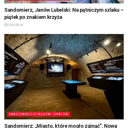
Sandomierz, Janów Lubelski: Na pątniczym szlaku –
piątek po znakiem krzyża
2026-08-06
SANDOMIERZ/STASZÓW /OPATÓW
Sandomierz: „Miasto, które mogło zginąć”. Nowa