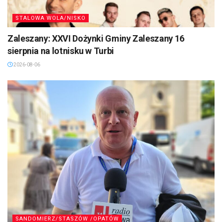
STALOWA WOLA/NISKO
Zaleszany: XXVI Dożynki Gminy Zaleszany 16
sierpnia na lotnisku w Turbi
2026-08-06
SANDOMIERZ/STASZÓW /OPATÓW