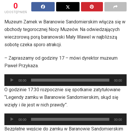
0
UDOSTĘPNIEŃ
Muzeum Zamek w Baranowie Sandomierskim włącza się w
obchody tegorocznej Nocy Muzeów. Na odwiedzających
wieczorową porą baranowski Mały Wawel w najbliższą
sobotę czeka sporo atrakcji.
– Zapraszamy od godziny 17 – mówi dyrektor muzeum
Paweł Przykaza.
Odtwarzacz
00:00
00:00
plików
O godzinie 17:30 rozpocznie się spotkanie zatytułowane
dźwiękowych
“Legendy zamku w Baranowie Sandomierskim, skąd się
wzięły i ile jest w nich prawdy”.
Odtwarzacz
00:00
00:00
plików
Bezpłatne wejście do zamku w Baranowie Sandomierskim