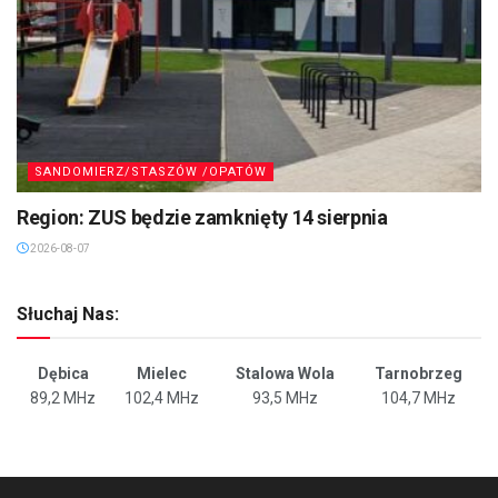
SANDOMIERZ/STASZÓW /OPATÓW
Region: ZUS będzie zamknięty 14 sierpnia
2026-08-07
Słuchaj Nas:
Dębica
Mielec
Stalowa Wola
Tarnobrzeg
89,2 MHz
102,4 MHz
93,5 MHz
104,7 MHz