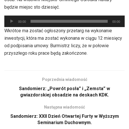
będzie miejsc sto dziesięć.
Odtwarzacz
00:00
00:00
plików
Wkrótce ma zostać ogłoszony przetarg na wykonanie
dźwiękowych
inwestycji, która ma zostać wykonana w ciągu 12 miesięcy
od podpisania umowy. Burmistrz liczy, że w połowie
przyszłego roku prace będą zakończone.
Poprzednia wiadomość
Sandomierz: „Powrót posła” i „Zemsta” w
gwiazdorskiej obsadzie na deskach KDK.
Następna wiadomość
Sandomierz: XXII Dzień Otwartej Furty w Wyższym
Seminarium Duchownym.