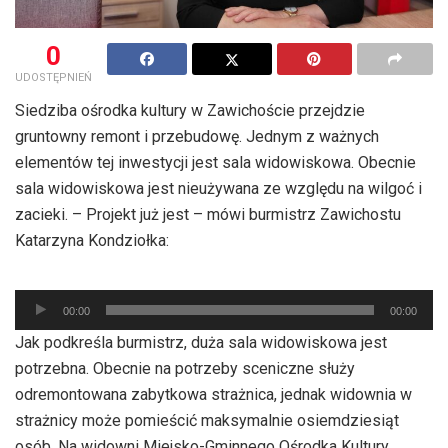
0
UDOSTĘPNIEŃ
Siedziba ośrodka kultury w Zawichoście przejdzie
gruntowny remont i przebudowę. Jednym z ważnych
elementów tej inwestycji jest sala widowiskowa. Obecnie
sala widowiskowa jest nieużywana ze względu na wilgoć i
zacieki. – Projekt już jest – mówi burmistrz Zawichostu
Katarzyna Kondziołka:
Odtwarzacz
00:00
00:00
plików
Jak podkreśla burmistrz, duża sala widowiskowa jest
dźwiękowych
potrzebna. Obecnie na potrzeby sceniczne służy
odremontowana zabytkowa strażnica, jednak widownia w
strażnicy może pomieścić maksymalnie osiemdziesiąt
osób. Na widowni Miejsko-Gminnego Ośrodka Kultury