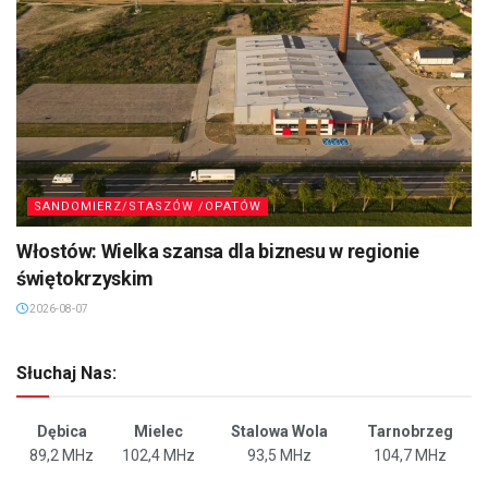
SANDOMIERZ/STASZÓW /OPATÓW
Włostów: Wielka szansa dla biznesu w regionie
świętokrzyskim
2026-08-07
Słuchaj Nas:
Dębica
Mielec
Stalowa Wola
Tarnobrzeg
89,2 MHz
102,4 MHz
93,5 MHz
104,7 MHz