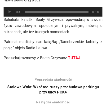
Mówi Beata Grzywacz.
Odtwarzacz
00:00
00:00
plików
Bohaterki książki Beaty Grzywacz opowiadają o swoim
dźwiękowych
życiu zawodowym, społecznym i prywatnym, mówią o
sukcesach, ale też trudnych momentach.
Patronat medialny nad książką „Tarnobrzeskie kobiety z
pasją” objęło Radio Leliwa.
Posłuchaj rozmowy z Beatą Grzywacz
TUTAJ.
Poprzednia wiadomość
Stalowa Wola: Wkrótce ruszy przebudowa parkingu
przy ulicy PCK4
Następna wiadomość