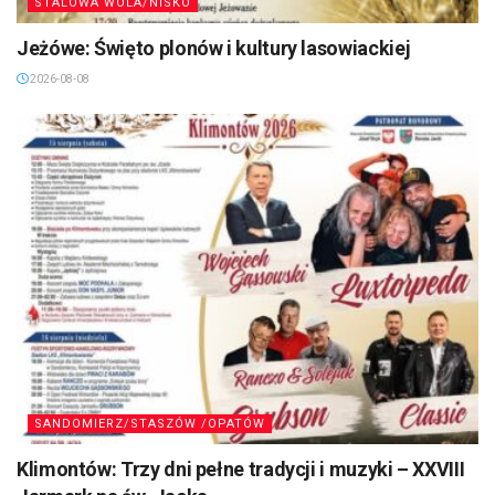
STALOWA WOLA/NISKO
Jeżówe: Święto plonów i kultury lasowiackiej
2026-08-08
SANDOMIERZ/STASZÓW /OPATÓW
Klimontów: Trzy dni pełne tradycji i muzyki – XXVIII