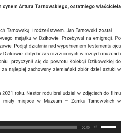
ym synem Artura Tarnowskiego, ostatniego właściciela
ch Tarnowską i rodzeństwem, Jan Tarnowski został
wego majątku w Dzikowie. Przebywał na emigracji. Po
awie. Podjął działania nad wypełnieniem testamentu ojca
 Dzikowie, dotychczas rozrzuconych w różnych muzeach
opniu przyczynił się do powrotu Kolekcji Dzikowskiej do
za najlepiej zachowany ziemiański zbiór dzieł sztuki w
021 roku. Nestor rodu brał udział w zdjęciach do filmu
nia miały miejsce w Muzeum – Zamku Tarnowskich w
Używaj
00:00
strzałek