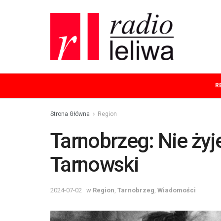
R
Strona Główna
Region
Tarnobrzeg: Nie żyje
Tarnowski
2024-07-02
w
Region
,
Tarnobrzeg
,
Wiadomości