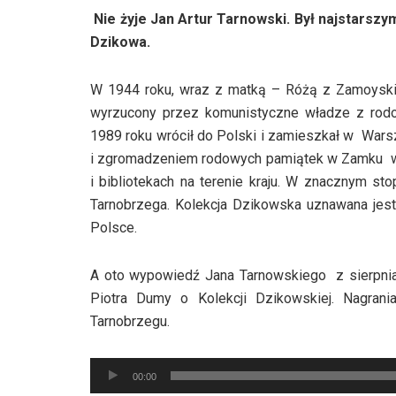
Nie żyje Jan Artur Tarnowski. Był najstarsz
Dzikowa.
W 1944 roku, wraz z matką – Różą z Zamoyski
wyrzucony przez komunistyczne władze z rodo
1989 roku wrócił do Polski i zamieszkał w Warsz
i zgromadzeniem rodowych pamiątek w Zamku w
i bibliotekach na terenie kraju. W znacznym st
Tarnobrzega. Kolekcja Dzikowska uznawana jest 
Polsce.
A oto wypowiedź Jana Tarnowskiego z sierpnia 2
Piotra Dumy o Kolekcji Dzikowskiej. Nagra
Tarnobrzegu.
Odtwarzacz
00:00
plików