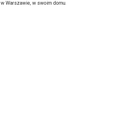
nia w Warszawie, w swoim domu.
do
góry
oraz
do
dołu
aby
zwiększyć
lub
zmniejszyć
głośność.