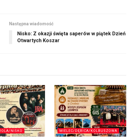
Następna wiadomość
Nisko: Z okazji święta saperów w piątek Dzień
Otwartych Koszar
WOLA/NISKO
MIELEC/DĘBICA/KOLBUSZOWA