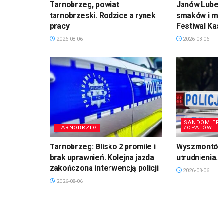
Tarnobrzeg, powiat
Janów Lubel
tarnobrzeski. Rodzice a rynek
smaków i mu
pracy
Festiwal Ka
2026-08-06
2026-08-06
SANDOMIE
TARNOBRZEG
/OPATÓW
Tarnobrzeg: Blisko 2 promile i
Wyszmontó
brak uprawnień. Kolejna jazda
utrudnienia
zakończona interwencją policji
2026-08-06
2026-08-06