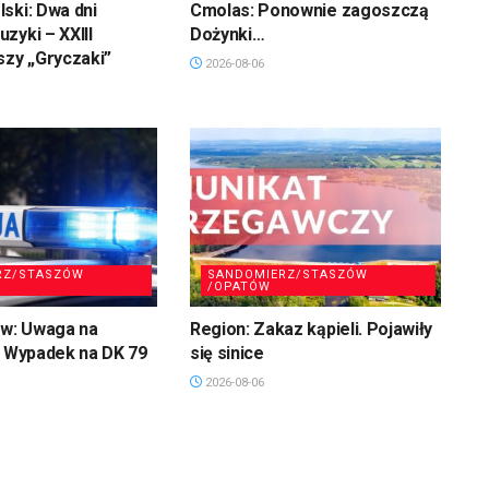
ski: Dwa dni
Cmolas: Ponownie zagoszczą
zyki – XXIII
Dożynki…
szy „Gryczaki”
2026-08-06
RZ/STASZÓW
SANDOMIERZ/STASZÓW
/OPATÓW
w: Uwaga na
Region: Zakaz kąpieli. Pojawiły
. Wypadek na DK 79
się sinice
2026-08-06