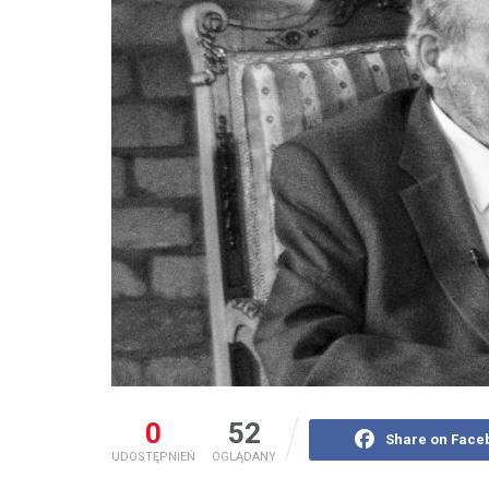
0
52
Share on Face
UDOSTĘPNIEŃ
OGLĄDANY