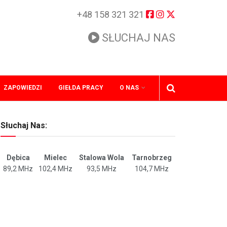
+48 158 321 321
SŁUCHAJ NAS
ZAPOWIEDZI
GIEŁDA PRACY
O NAS
Słuchaj Nas:
Dębica
Mielec
Stalowa Wola
Tarnobrzeg
89,2 MHz
102,4 MHz
93,5 MHz
104,7 MHz