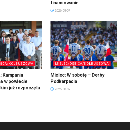
finansowanie
2026-08-07
BICA/KOLBUSZOWA
MIELEC/DĘBICA/KOLBUSZOWA
: Kampania
Mielec: W sobotę – Derby
na w powiecie
Podkarpacia
kim już rozpoczęta
2026-08-07