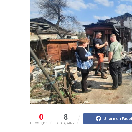
0
8
Share on Face
UDOSTĘPNIEŃ
OGLĄDANY