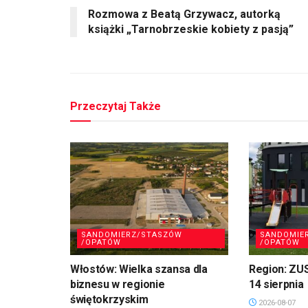
Rozmowa z Beatą Grzywacz, autorką
książki „Tarnobrzeskie kobiety z pasją”
Przeczytaj Także
SANDOMIERZ/STASZÓW
SANDOMIE
/OPATÓW
/OPATÓW
Włostów: Wielka szansa dla
Region: ZU
biznesu w regionie
14 sierpnia
świętokrzyskim
2026-08-07