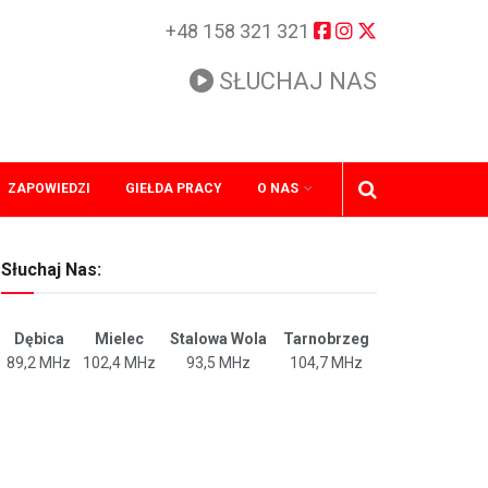
+48 158 321 321
SŁUCHAJ NAS
ZAPOWIEDZI
GIEŁDA PRACY
O NAS
Słuchaj Nas:
Dębica
Mielec
Stalowa Wola
Tarnobrzeg
89,2 MHz
102,4 MHz
93,5 MHz
104,7 MHz