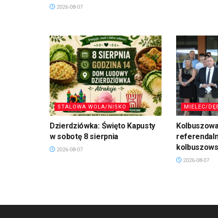
2026-08-07
STALOWA WOLA/NISKO
MIELEC/DĘ
Dzierdziówka: Święto Kapusty
Kolbuszowa
w sobotę 8 sierpnia
referendal
kolbuszows
2026-08-07
2026-08-07