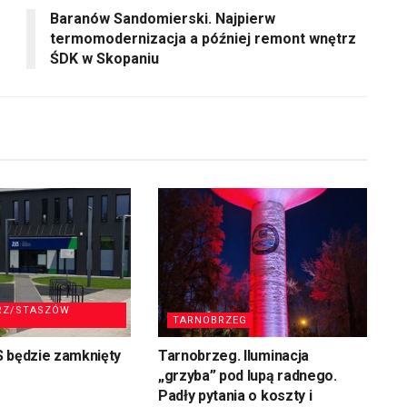
Baranów Sandomierski. Najpierw
zmniejszyć
termomodernizacja a później remont wnętrz
głośność.
ŚDK w Skopaniu
RZ/STASZÓW
TARNOBRZEG
S będzie zamknięty
Tarnobrzeg. Iluminacja
„grzyba” pod lupą radnego.
Padły pytania o koszty i