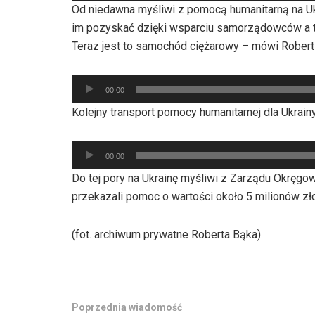
Od niedawna myśliwi z pomocą humanitarną na U
dźwiękowych
im pozyskać dzięki wsparciu samorządowców a t
Teraz jest to samochód ciężarowy – mówi Robert
Odtwarzacz
00:00
plików
Kolejny transport pomocy humanitarnej dla Ukrain
dźwiękowych
Odtwarzacz
00:00
plików
Do tej pory na Ukrainę myśliwi z Zarządu Okrę
dźwiękowych
przekazali pomoc o wartości około 5 milionów zło
(fot. archiwum prywatne Roberta Bąka)
Poprzednia wiadomość