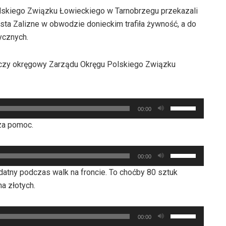
lskiego Związku Łowieckiego w Tarnobrzegu przekazali
ta Zalizne w obwodzie donieckim trafiła żywność, a do
ycznych.
wczy okręgowy Zarządu Okręgu Polskiego Związku
Używaj
00:00
strzałek
sza pomoc.
do
góry
Używaj
oraz
00:00
strzałek
do
datny podczas walk na froncie. To choćby 80 sztuk
do
dołu
a złotych.
góry
aby
oraz
zwiększyć
Używaj
do
00:00
lub
strzałek