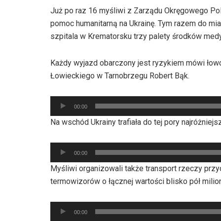
Już po raz 16 myśliwi z Zarządu Okręgowego Po
pomoc humanitarną na Ukrainę. Tym razem do mias
szpitala w Krematorsku trzy palety środków med
Każdy wyjazd obarczony jest ryzykiem mówi ło
Łowieckiego w Tarnobrzegu Robert Bąk.
Odtwarzacz
00:00
plików
Na wschód Ukrainy trafiała do tej pory najróżniej
dźwiękowych
Odtwarzacz
00:00
plików
Myśliwi organizowali także transport rzeczy przy
dźwiękowych
termowizorów o łącznej wartości blisko pół milion
Odtwarzacz
00:00
plików