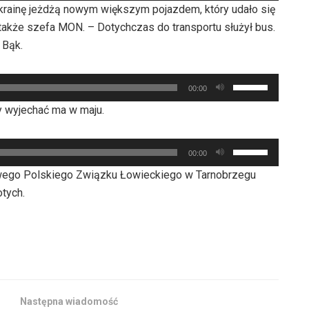
dołu
krainę jeżdżą nowym większym pojazdem, który udało się
zmniejszyć
do
aby
akże szefa MON. – Dotychczas do transportu służył bus.
głośność.
góry
zwiększyć
 Bąk.
oraz
lub
do
zmniejszyć
Używaj
dołu
00:00
głośność.
strzałek
aby
y wyjechać ma w maju.
do
zwiększyć
góry
lub
Używaj
oraz
00:00
zmniejszyć
strzałek
do
gowego Polskiego Związku Łowieckiego w Tarnobrzegu
głośność.
do
dołu
tych.
góry
aby
oraz
zwiększyć
do
lub
dołu
zmniejszyć
aby
głośność.
zwiększyć
Następna wiadomość
lub