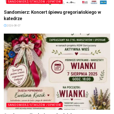
SANDOMIERZ/STASZÓW /OPATÓW
Sandomierz: Koncert śpiewu gregoriańskiego w
katedrze
2026-08-07
SANDOMIERZ/STASZÓW /OPATÓW