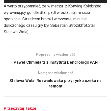
plików
A warto przypomnieć, że w meczu z Kotwicą Kołobrzeg
dźwiękowych
wyrównujący gol dla Stali padł w ostatniej minucie
spotkania. Strzelcem bramki w czwartej minucie
doliczonego czasu gry był Sebastian Strózik(fot.Stal
Stalowa Wola)
Poprzednia wiadomość
Paweł Chmielarz z Instytutu Dendrologii PAN
Następna wiadomość
Stalowa Wola: Rozwadowska przy rynku czeka na
remont
Przeczytaj Także