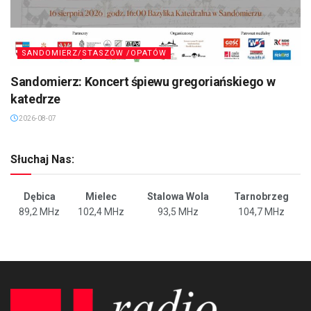
SANDOMIERZ/STASZÓW /OPATÓW
Sandomierz: Koncert śpiewu gregoriańskiego w
katedrze
2026-08-07
Słuchaj Nas:
Dębica
Mielec
Stalowa Wola
Tarnobrzeg
89,2 MHz
102,4 MHz
93,5 MHz
104,7 MHz