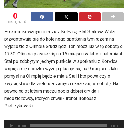
0
UDOSTĘPNIEŃ
Po zremisowanym meczu z Kotwicą Stal Stalowa Wola
przygotowuje się do kolejnego spotkania tym razem na
wyjeździe z Olimpia Grudziądz. Ten mecz już w tę sobotę o
17.30. Olimpia plasuje się na 16 miejscu w tabeli, natomiast
Stal po zdobytym jednym punkcie w spotkaniu z Kotwicą
wspięła się o oczko wyżej i plasuje się na 9 miejscu. Jaki
pomysł na Olimpię będzie miała Stal i kto powalczy o
zwycięstwo dla zielono-czarnych okaże się w sobotę. Na
pewno na ostatnim meczu popis dobrej gry dali
młodzieżowcy, których chwalił trener Ireneusz
Pietrzykowski
Odtwarzacz
00:00
00:00