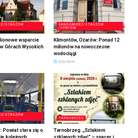
RZ/STASZÓW
SANDOMIERZ/STASZÓW
/OPATÓW
ilionowe wsparcie
Klimontów, Ożarów: Ponad 12
 w Górach Wysokich
milionów na nowoczesne
wodociągi
2026-08-05
RZ/STASZÓW
TARNOBRZEG
 Powiat stara się o
Tarnobrzeg. „Szlakiem
ie kolejnych
szklanych zdjęć” – spacer i