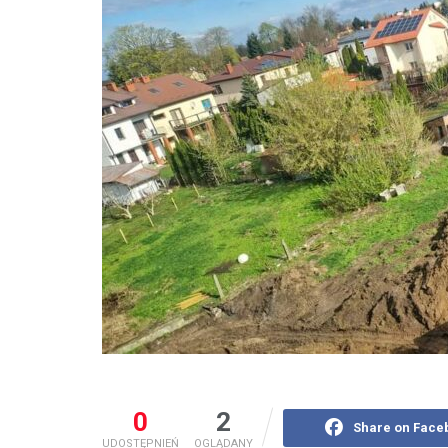
0
2
Share on Face
UDOSTĘPNIEŃ
OGLĄDANY