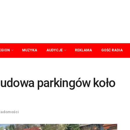
EGION
MUZYKA
AUDYCJE
REKLAMA
GOŚĆ RADIA
budowa parkingów koło
iadomości