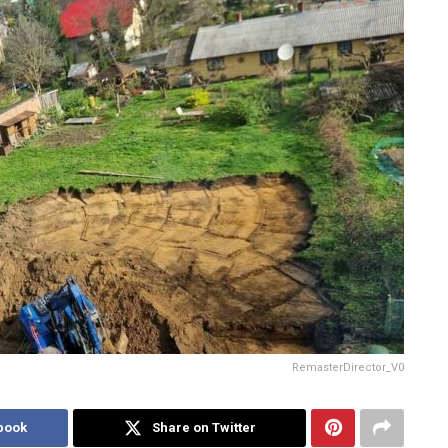
RemasterDirector_V0
book
Share on Twitter