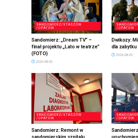
SANDOMIERZ/STASZÓW
SANDOMIE
/OPATÓW
/OPATÓW
Sandomierz: „Dream TV” –
Dwikozy: M
finał projektu „Lato w teatrze”
dla zabytku
(FOTO)
2026-08-05
2026-08-05
SANDOMIERZ/STASZÓW
SANDOMIE
/OPATÓW
/OPATÓW
Sandomierz: Remont w
Sandomierz:
sandomierskim szpitalu.
uruchomien