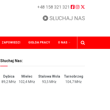
+48 158 321 321
SŁUCHAJ NAS
ZAPOWIEDZI
GIEŁDA PRACY
O NAS
Słuchaj Nas:
Dębica
Mielec
Stalowa Wola
Tarnobrzeg
89,2 MHz
102,4 MHz
93,5 MHz
104,7 MHz