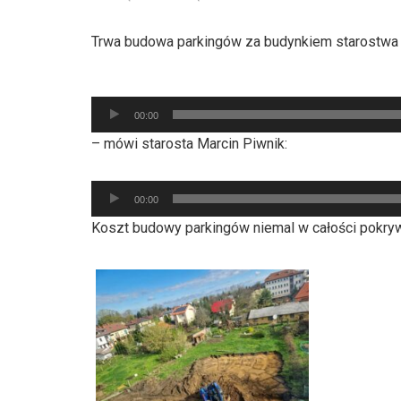
Trwa budowa parkingów za budynkiem starostwa
Odtwarzacz
plików
00:00
dźwiękowych
– mówi starosta Marcin Piwnik:
Odtwarzacz
00:00
plików
Koszt budowy parkingów niemal w całości pokryw
dźwiękowych