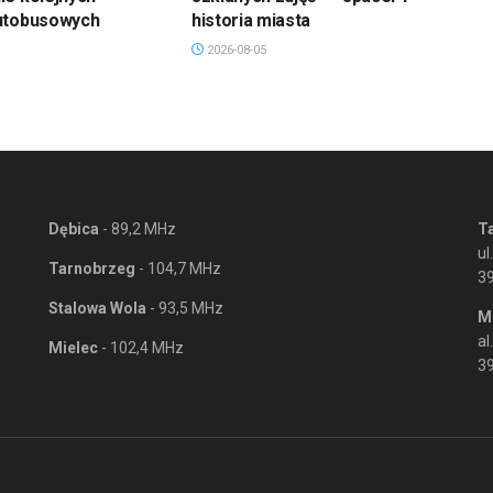
utobusowych
historia miasta
2026-08-05
Dębica
- 89,2 MHz
T
ul
Tarnobrzeg
- 104,7 MHz
3
Stalowa Wola
- 93,5 MHz
M
al
Mielec
- 102,4 MHz
39