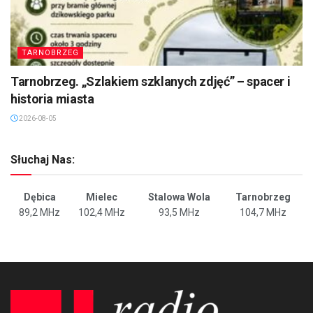
TARNOBRZEG
Tarnobrzeg. „Szlakiem szklanych zdjęć” – spacer i
historia miasta
2026-08-05
Słuchaj Nas:
Dębica
Mielec
Stalowa Wola
Tarnobrzeg
89,2 MHz
102,4 MHz
93,5 MHz
104,7 MHz