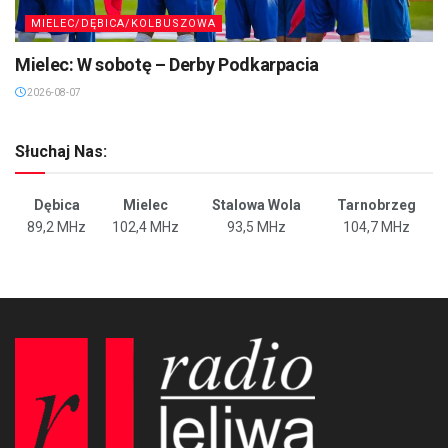
MIELEC/DĘBICA/KOLBUSZOWA
Mielec: W sobotę – Derby Podkarpacia
2026-08-07
Słuchaj Nas:
Dębica
Mielec
Stalowa Wola
Tarnobrzeg
89,2 MHz
102,4 MHz
93,5 MHz
104,7 MHz