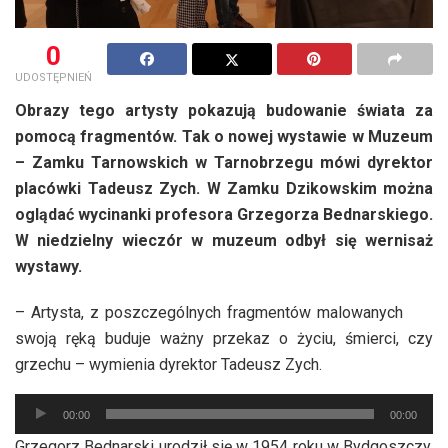
0
UDOSTĘPNIEŃ
Obrazy tego artysty pokazują budowanie świata za
pomocą fragmentów. Tak o nowej wystawie w Muzeum
– Zamku Tarnowskich w Tarnobrzegu mówi dyrektor
placówki Tadeusz Zych. W Zamku Dzikowskim można
oglądać wycinanki profesora Grzegorza Bednarskiego.
W niedzielny wieczór w muzeum odbył się wernisaż
wystawy.
– Artysta, z poszczególnych fragmentów malowanych
swoją ręką buduje ważny przekaz o życiu, śmierci, czy
grzechu – wymienia dyrektor Tadeusz Zych.
Odtwarzacz
00:00
00:00
plików
Grzegorz Bednarski urodził się w 1954 roku w Bydgoszczy.