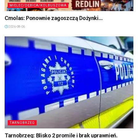
MIELEC/DĘBICA/KOLBUSZOWA
Cmolas: Ponownie zagoszczą Dożynki…
2026-08-06
TARNOBRZEG
Tarnobrzeg: Blisko 2 promile i brak uprawnień.