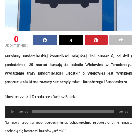
0
UDOSTĘPNIEŃ
Autobusy sandomierskiej komunikacji miejskiej, linii numer 6,
od dziś (
poniedziałek, 25 marca) kursują
do osiedla Wielowieś w Tarnobrzegu.
Wydłużenie trasy sandomierskiej „szóstki” o Wielowieś
jest wynikiem
porozumienia,
które zawarły
samorząd
y
miast, Tarnobrzega i Sandomierza.
Mówi prezydent Tarnobrzega Dariusz Bożek.
Odtwarzacz
00:00
00:00
plików
Na mocy tego samego porozumienia
,
odpowiednio proporcjonalnie, miasta
dźwiękowych
podzielą się kosztami kurs
ów „szóstki”
.