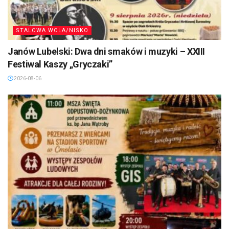
STALOWA WOLA/NISKO
Janów Lubelski: Dwa dni smaków i muzyki – XXIII
Festiwal Kaszy „Gryczaki”
2026-08-06