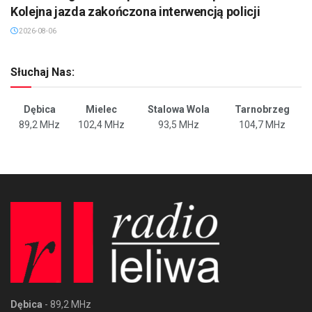
Kolejna jazda zakończona interwencją policji
2026-08-06
Słuchaj Nas:
Dębica
Mielec
Stalowa Wola
Tarnobrzeg
89,2 MHz
102,4 MHz
93,5 MHz
104,7 MHz
Dębica
- 89,2 MHz