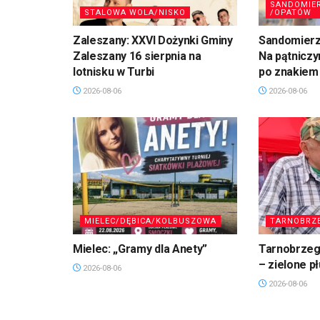
SANDOMIE
STALOWA WOLA/NISKO
/OPATÓW
Zaleszany: XXVI Dożynki Gminy
Sandomierz,
Zaleszany 16 sierpnia na
Na pątniczy
lotnisku w Turbi
po znakiem
2026-08-06
2026-08-06
MIELEC/DĘBICA/KOLBUSZOWA
TARNOBRZ
Mielec: „Gramy dla Anety”
Tarnobrzeg.
– zielone p
2026-08-06
2026-08-06