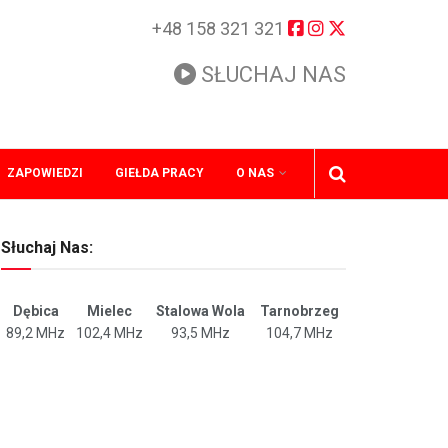
+48 158 321 321
SŁUCHAJ NAS
ZAPOWIEDZI
GIEŁDA PRACY
O NAS
Słuchaj Nas:
Dębica
Mielec
Stalowa Wola
Tarnobrzeg
89,2 MHz
102,4 MHz
93,5 MHz
104,7 MHz