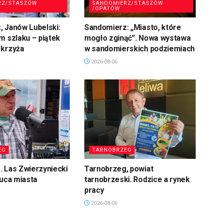
RZ/STASZÓW
SANDOMIERZ/STASZÓW
/OPATÓW
 Janów Lubelski:
Sandomierz: „Miasto, które
m szlaku – piątek
mogło zginąć”. Nowa wystawa
 krzyża
w sandomierskich podziemiach
2026-08-06
EG
TARNOBRZEG
 Las Zwierzyniecki
Tarnobrzeg, powiat
łuca miasta
tarnobrzeski. Rodzice a rynek
pracy
2026-08-06