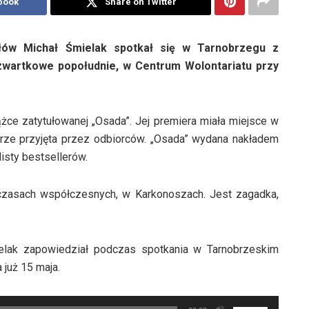
book
Share on Twitter
ałów Michał Śmielak spotkał się w Tarnobrzegu z
czwartkowe popołudnie, w Centrum Wolontariatu przy
ążce zatytułowanej „Osada”. Jej premiera miała miejsce w
brze przyjęta przez odbiorców. „Osada” wydana nakładem
sty bestsellerów.
 czasach współczesnych, w Karkonoszach. Jest zagadka,
ielak zapowiedział podczas spotkania w Tarnobrzeskim
 już 15 maja.
Używaj