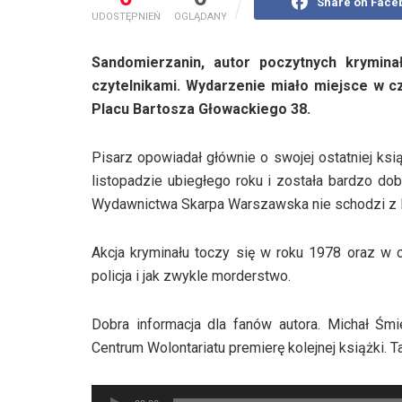
Share on Face
UDOSTĘPNIEŃ
OGLĄDANY
Sandomierzanin, autor poczytnych krymin
czytelnikami. Wydarzenie miało miejsce w 
Placu Bartosza Głowackiego 38.
Pisarz opowiadał głównie o swojej ostatniej ksi
listopadzie ubiegłego roku i została bardzo do
Wydawnictwa Skarpa Warszawska nie schodzi z li
Akcja kryminału toczy się w roku 1978 oraz w
policja i jak zwykle morderstwo.
Dobra informacja dla fanów autora. Michał Śm
Centrum Wolontariatu premierę kolejnej książki. Ta
Odtwarzacz