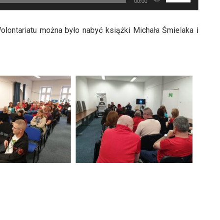
00:00
strzałek
do
ontariatu można było nabyć książki Michała Śmielaka i
góry
oraz
do
dołu
aby
zwiększyć
lub
zmniejszyć
głośność.