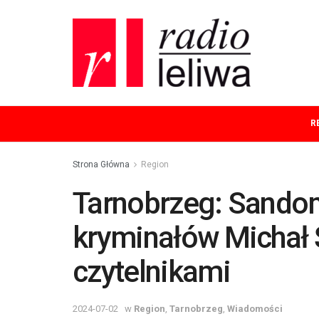
R
Strona Główna
Region
Tarnobrzeg: Sandomi
kryminałów Michał Ś
czytelnikami
2024-07-02
w
Region
,
Tarnobrzeg
,
Wiadomości