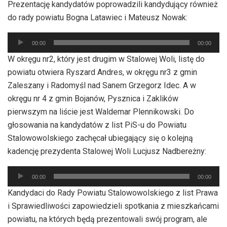
dźwiękowych
Prezentację kandydatów poprowadzili kandydujący również
do rady powiatu Bogna Latawiec i Mateusz Nowak:
Odtwarzacz
00:00
00:00
plików
W okręgu nr2, który jest drugim w Stalowej Woli, listę do
dźwiękowych
powiatu otwiera Ryszard Andres, w okręgu nr3 z gmin
Zaleszany i Radomyśl nad Sanem Grzegorz Idec. A w
okręgu nr 4 z gmin Bojanów, Pysznica i Zaklików
pierwszym na liście jest Waldemar Plennikowski. Do
głosowania na kandydatów z list PiS-u do Powiatu
Stalowowolskiego zachęcał ubiegający się o kolejną
kadencję prezydenta Stalowej Woli Lucjusz Nadbereżny:
Odtwarzacz
00:00
00:00
plików
Kandydaci do Rady Powiatu Stalowowolskiego z list Prawa
dźwiękowych
i Sprawiedliwości zapowiedzieli spotkania z mieszkańcami
powiatu, na których będą prezentowali swój program, ale