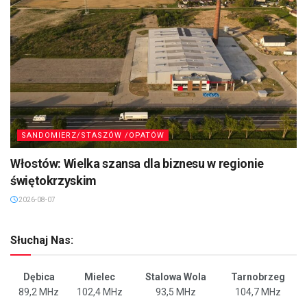
SANDOMIERZ/STASZÓW /OPATÓW
Włostów: Wielka szansa dla biznesu w regionie
świętokrzyskim
2026-08-07
Słuchaj Nas:
Dębica
Mielec
Stalowa Wola
Tarnobrzeg
89,2 MHz
102,4 MHz
93,5 MHz
104,7 MHz