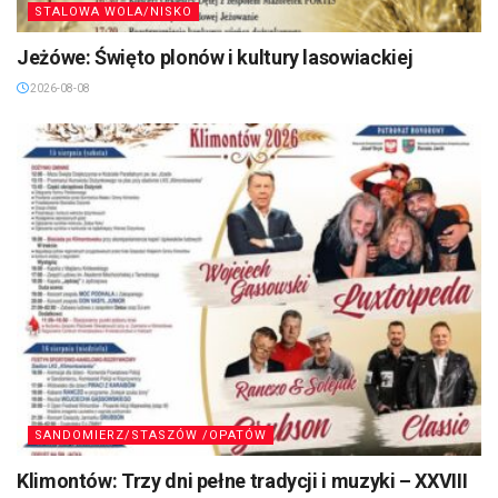
STALOWA WOLA/NISKO
Jeżówe: Święto plonów i kultury lasowiackiej
2026-08-08
SANDOMIERZ/STASZÓW /OPATÓW
Klimontów: Trzy dni pełne tradycji i muzyki – XXVIII