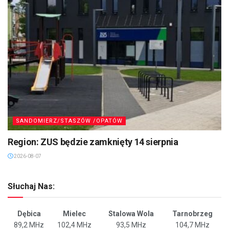
SANDOMIERZ/STASZÓW /OPATÓW
Region: ZUS będzie zamknięty 14 sierpnia
2026-08-07
Słuchaj Nas:
Dębica
Mielec
Stalowa Wola
Tarnobrzeg
89,2 MHz
102,4 MHz
93,5 MHz
104,7 MHz