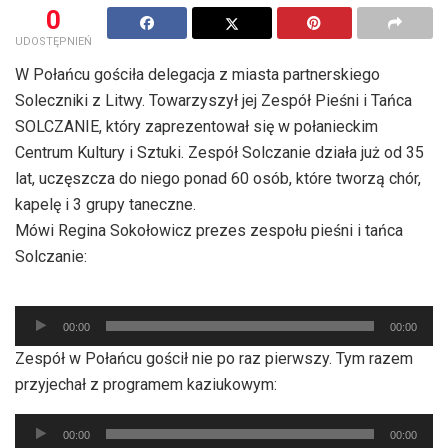
0
UDOSTĘPNIEŃ
W Połańcu gościła delegacja z miasta partnerskiego
Soleczniki z Litwy. Towarzyszył jej Zespół Pieśni i Tańca
SOLCZANIE, który zaprezentował się w połanieckim
Centrum Kultury i Sztuki. Zespół Solczanie działa już od 35
lat, uczęszcza do niego ponad 60 osób, które tworzą chór,
kapelę i 3 grupy taneczne.
Mówi Regina Sokołowicz prezes zespołu pieśni i tańca
Solczanie:
Odtwarzacz
00:00
00:00
plików
Zespół w Połańcu gościł nie po raz pierwszy. Tym razem
dźwiękowych
przyjechał z programem kaziukowym:
Odtwarzacz
00:00
00:00