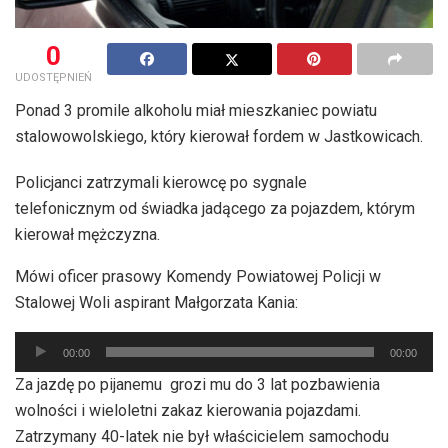
0
UDOSTĘPNIEŃ
Ponad 3 promile alkoholu miał mieszkaniec powiatu
stalowowolskiego, który kierował fordem w Jastkowicach.
Policjanci zatrzymali kierowcę po sygnale
telefonicznym od świadka jadącego za pojazdem, którym
kierował mężczyzna.
Mówi oficer prasowy Komendy Powiatowej Policji w
Stalowej Woli aspirant Małgorzata Kania:
Odtwarzacz
00:00
00:00
plików
Za jazdę po pijanemu grozi mu do 3 lat pozbawienia
dźwiękowych
wolności i wieloletni zakaz kierowania pojazdami.
Zatrzymany 40-latek nie był właścicielem samochodu