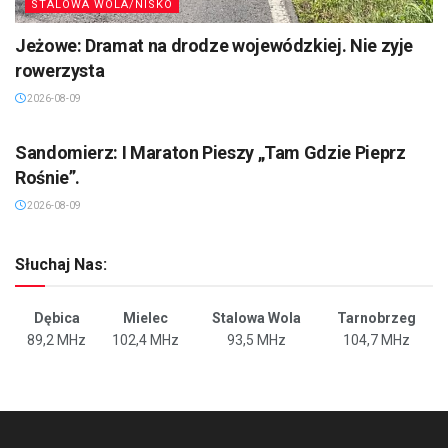
STALOWA WOLA/NISKO
Jeżowe: Dramat na drodze wojewódzkiej. Nie zyje
rowerzysta
2026-08-09
SANDOMIERZ/STASZÓW /OPATÓW
Sandomierz: I Maraton Pieszy „Tam Gdzie Pieprz
Rośnie”.
2026-08-09
Słuchaj Nas:
Dębica
Mielec
Stalowa Wola
Tarnobrzeg
89,2 MHz
102,4 MHz
93,5 MHz
104,7 MHz