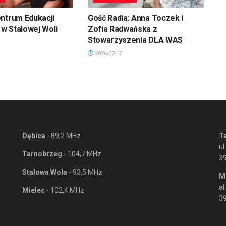
ntrum Edukacji
Gość Radia: Anna Toczek i
w Stalowej Woli
Zofia Radwańska z
Stowarzyszenia DLA WAS
2026-07-17
Dębica
- 89,2 MHz
T
ul
Tarnobrzeg
- 104,7 MHz
3
Stalowa Wola
- 93,5 MHz
M
al
Mielec
- 102,4 MHz
39