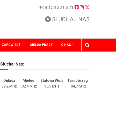
+48 158 321 321
SŁUCHAJ NAS
ZAPOWIEDZI
GIEŁDA PRACY
O NAS
Słuchaj Nas:
Dębica
Mielec
Stalowa Wola
Tarnobrzeg
89,2 MHz
102,4 MHz
93,5 MHz
104,7 MHz