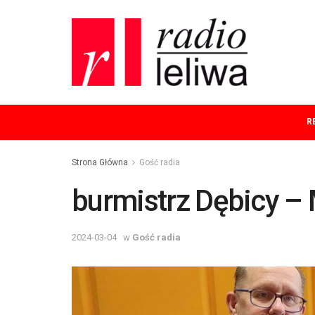
R
Strona Główna
Gość radia
burmistrz Dębicy –
2024-03-04
w
Gość radia