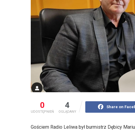
0
4
Share on Face
UDOSTĘPNIEŃ
OGLĄDANY
Gościem Radio Leliwa był burmistrz Dębicy Mar