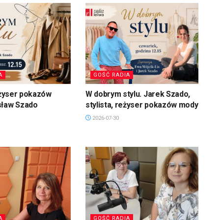
A
GOŚĆ RADIA
reżyser pokazów
W dobrym stylu. Jarek Szado,
sław Szado
stylista, reżyser pokazów mody
2026-07-30
A
GOŚĆ RADIA