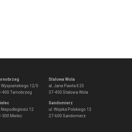
arnobrzeg
Stalowa Wola
. Wyspiańskiego 12/5
al. Jana Pawła II 25
9-400 Tarnobrzeg
37-450 Stalowa Wola
ielec
Sandomierz
. Niepodległości 12
ul. Wojska Polskiego 12
-300 Mielec
27-600 Sandomierz