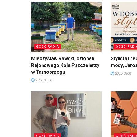
GOŚĆ RADIA
GOŚĆ RADI
Mieczysław Rawski, członek
Stylista i 
Rejonowego Koła Pszczelarzy
mody, Jaro
w Tarnobrzegu
2026-08-06
2026-08-06
GOŚĆ RADIA
GOŚĆ RADI