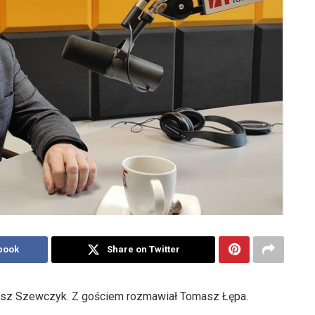
book
Share on Twitter
iusz Szewczyk. Z gościem rozmawiał Tomasz Łępa.