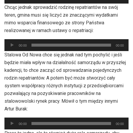
plików
Chcąc jednak sprowadzić rodzinę repatriantów na swój
dźwiękowych
teren, gmina musi się liczyć ze znaczącymi wydatkami
mimo wsparcia finansowego ze strony Państwa
realizowanej w ramach ustawy o repatriacji:
Odtwarzacz
00:00
00:00
plików
Stalowa Od Nowa chce się jednak nad tym pochylić i jeśli
dźwiękowych
będzie miała wpływ na działalność samorządu w przyszłej
kadencji, to chce zacząć od sprowadzania pojedynczych
rodzin repatriantów. A potem być może stworzyć cały
system współpracy różnych instytucji z przedsiębiorcami
pozwalający na pozyskiwanie pracowników na
stalowowolski rynek pracy. Mówił o tym między innymi
Artur Burak:
Odtwarzacz
00:00
00:00
plików