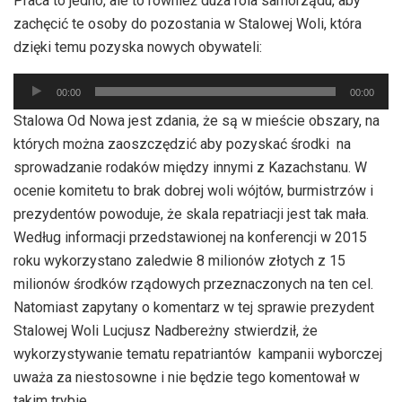
Praca to jedno, ale to również duża rola samorządu, aby
dźwiękowych
zachęcić te osoby do pozostania w Stalowej Woli, która
dzięki temu pozyska nowych obywateli:
Odtwarzacz
00:00
00:00
plików
Stalowa Od Nowa jest zdania, że są w mieście obszary, na
dźwiękowych
których można zaoszczędzić aby pozyskać środki na
sprowadzanie rodaków między innymi z Kazachstanu. W
ocenie komitetu to brak dobrej woli wójtów, burmistrzów i
prezydentów powoduje, że skala repatriacji jest tak mała.
Według informacji przedstawionej na konferencji w 2015
roku wykorzystano zaledwie 8 milionów złotych z 15
milionów środków rządowych przeznaczonych na ten cel.
Natomiast zapytany o komentarz w tej sprawie prezydent
Stalowej Woli Lucjusz Nadbereżny stwierdził, że
wykorzystywanie tematu repatriantów kampanii wyborczej
uważa za niestosowne i nie będzie tego komentował w
takim trybie.