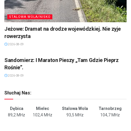
STALOWA WOLA/NISKO
Jeżowe: Dramat na drodze wojewódzkiej. Nie zyje
rowerzysta
2026-08-09
SANDOMIERZ/STASZÓW /OPATÓW
Sandomierz: I Maraton Pieszy „Tam Gdzie Pieprz
Rośnie”.
2026-08-09
Słuchaj Nas:
Dębica
Mielec
Stalowa Wola
Tarnobrzeg
89,2 MHz
102,4 MHz
93,5 MHz
104,7 MHz