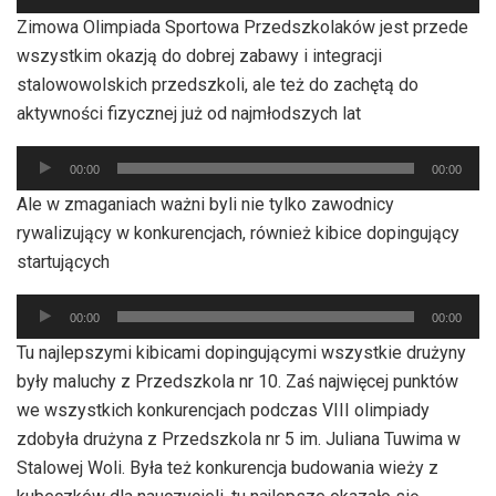
plików
Zimowa Olimpiada Sportowa Przedszkolaków jest przede
dźwiękowych
wszystkim okazją do dobrej zabawy i integracji
stalowowolskich przedszkoli, ale też do zachętą do
aktywności fizycznej już od najmłodszych lat
Odtwarzacz
00:00
00:00
plików
Ale w zmaganiach ważni byli nie tylko zawodnicy
dźwiękowych
rywalizujący w konkurencjach, również kibice dopingujący
startujących
Odtwarzacz
00:00
00:00
plików
Tu najlepszymi kibicami dopingującymi wszystkie drużyny
dźwiękowych
były maluchy z Przedszkola nr 10. Zaś najwięcej punktów
we wszystkich konkurencjach podczas VIII olimpiady
zdobyła drużyna z Przedszkola nr 5 im. Juliana Tuwima w
Stalowej Woli. Była też konkurencja budowania wieży z