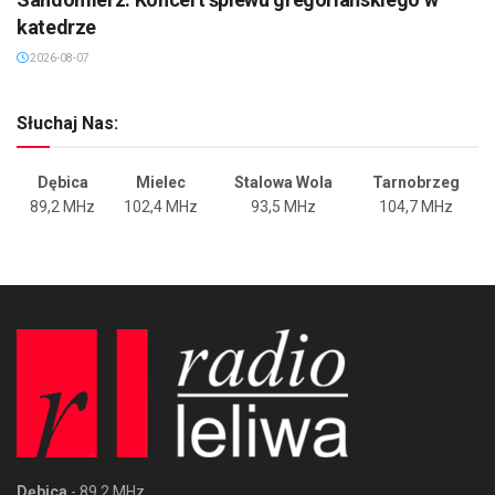
katedrze
2026-08-07
Słuchaj Nas:
Dębica
Mielec
Stalowa Wola
Tarnobrzeg
89,2 MHz
102,4 MHz
93,5 MHz
104,7 MHz
Dębica
- 89,2 MHz