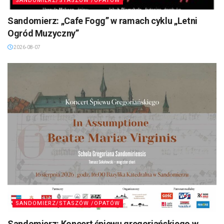
SANDOMIERZ/STASZÓW /OPATÓW
Sandomierz: „Cafe Fogg” w ramach cyklu „Letni
Ogród Muzyczny”
2026-08-07
SANDOMIERZ/STASZÓW /OPATÓW
Sandomierz: Koncert śpiewu gregoriańskiego w