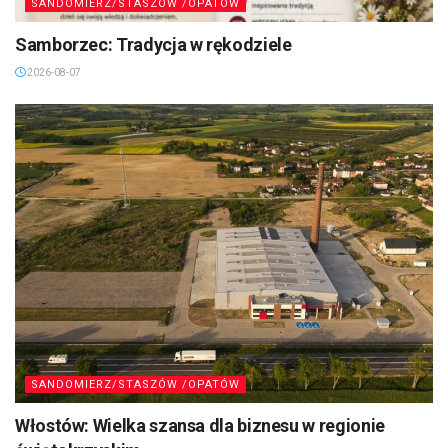
SANDOMIERZ/STASZÓW /OPATÓW
Samborzec: Tradycja w rękodziele
2026-08-07
SANDOMIERZ/STASZÓW /OPATÓW
Włostów: Wielka szansa dla biznesu w regionie