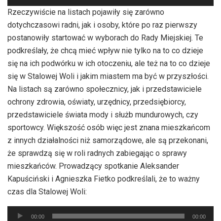
dźwiękowych
Rzeczywiście na listach pojawiły się zarówno
dotychczasowi radni, jak i osoby, które po raz pierwszy
postanowiły startować w wyborach do Rady Miejskiej. Te
podkreślały, że chcą mieć wpływ nie tylko na to co dzieje
się na ich podwórku w ich otoczeniu, ale też na to co dzieje
się w Stalowej Woli i jakim miastem ma być w przyszłości.
Na listach są zarówno społecznicy, jak i przedstawiciele
ochrony zdrowia, oświaty, urzędnicy, przedsiębiorcy,
przedstawiciele świata mody i służb mundurowych, czy
sportowcy. Większość osób więc jest znana mieszkańcom
z innych działalności niż samorządowe, ale są przekonani,
że sprawdzą się w roli radnych zabiegając o sprawy
mieszkańców. Prowadzący spotkanie Aleksander
Kapuściński i Agnieszka Fietko podkreślali, że to ważny
czas dla Stalowej Woli:
Odtwarzacz
00:00
00:00