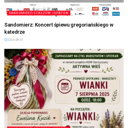
SANDOMIERZ/STASZÓW /OPATÓW
Sandomierz: Koncert śpiewu gregoriańskiego w
katedrze
2026-08-07