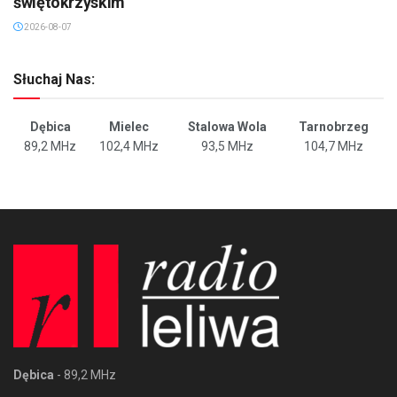
świętokrzyskim
2026-08-07
Słuchaj Nas:
Dębica
Mielec
Stalowa Wola
Tarnobrzeg
89,2 MHz
102,4 MHz
93,5 MHz
104,7 MHz
Dębica
- 89,2 MHz