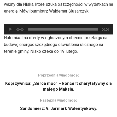
ważny dla Niska, które szuka oszczędności w wydatkach na
energię. Mówi burmistrz Waldemar Ślusarczyk:
Odtwarzacz
00:00
00:00
plików
Natomiast na oferty w ogłoszonym obecnie przetargu na
dźwiękowych
budowę energooszczędnego oświetlenia ulicznego na
terenie gminy, Nisko czeka do 19 lutego.
Poprzednia wiadomość
Koprzywnica: „Serca moc” – koncert charytatywny dla
małego Maksia.
Następna wiadomość
Sandomierz: 9. Jarmark Walentynkowy.