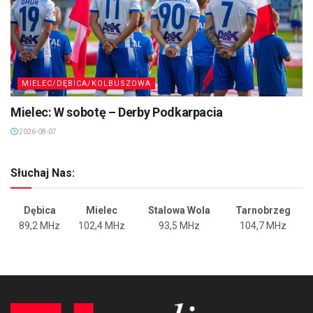
MIELEC/DĘBICA/KOLBUSZOWA
Mielec: W sobotę – Derby Podkarpacia
2026-08-07
Słuchaj Nas:
Dębica
Mielec
Stalowa Wola
Tarnobrzeg
89,2 MHz
102,4 MHz
93,5 MHz
104,7 MHz