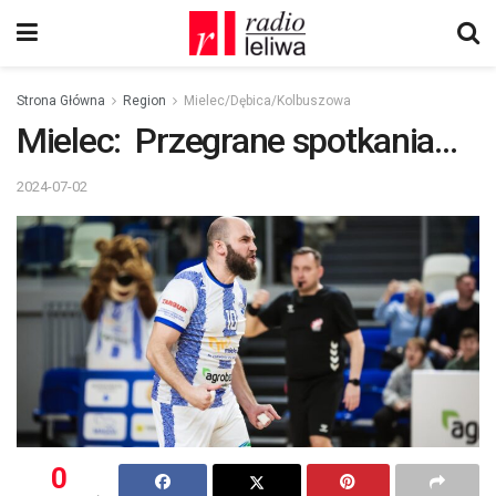
Strona Główna
Region
Mielec/Dębica/Kolbuszowa
Mielec: Przegrane spotkania…
2024-07-02
0