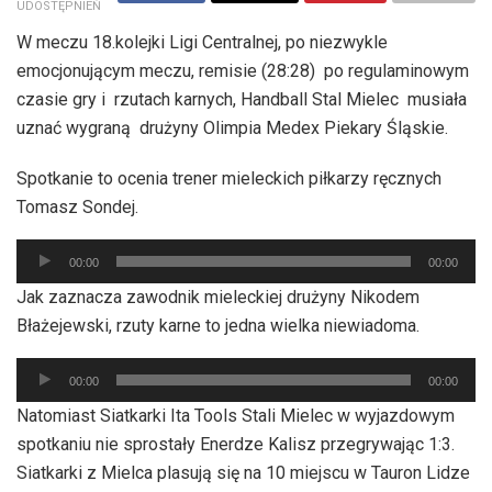
UDOSTĘPNIEŃ
W meczu 18.kolejki Ligi Centralnej, po niezwykle
emocjonującym meczu, remisie (28:28) po regulaminowym
czasie gry i rzutach karnych, Handball Stal Mielec musiała
uznać wygraną drużyny Olimpia Medex Piekary Śląskie.
Spotkanie to ocenia trener mieleckich piłkarzy ręcznych
Tomasz Sondej.
Odtwarzacz
00:00
00:00
plików
Jak zaznacza zawodnik mieleckiej drużyny Nikodem
dźwiękowych
Błażejewski, rzuty karne to jedna wielka niewiadoma.
Odtwarzacz
00:00
00:00
plików
Natomiast Siatkarki Ita Tools Stali Mielec w wyjazdowym
dźwiękowych
spotkaniu nie sprostały Enerdze Kalisz przegrywając 1:3.
Siatkarki z Mielca plasują się na 10 miejscu w Tauron Lidze