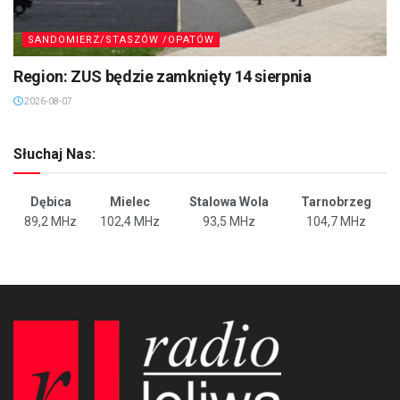
SANDOMIERZ/STASZÓW /OPATÓW
Region: ZUS będzie zamknięty 14 sierpnia
2026-08-07
Słuchaj Nas:
Dębica
Mielec
Stalowa Wola
Tarnobrzeg
89,2 MHz
102,4 MHz
93,5 MHz
104,7 MHz