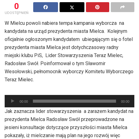
0
UDOSTĘPNIEŃ
W Mielcu powoli nabiera tempa kampania wyborcza na
kandydata na urząd prezydenta miasta Mielca. Kolejnym
oficjalnie ogłoszonym kandydatem ubiegającym się o fotel
prezydenta miasta Mielca jest dotychczasowy radny
miejski klubu PiS, Lider Stowarzyszenia Teraz Mielec,
Radosław Swół. Poinformował o tym Sławomir
Wesołowski, pełnomocnik wyborczy Komitetu Wyborczego
Teraz Mielec.
Odtwarzacz
00:00
00:00
plików
Jak zaznacza lider stowarzyszenia a zarazem kandydat na
dźwiękowych
prezydenta Mielca Radosław Swół przeprowadzone na
jesieni konsultacje dotyczące przyszłości miasta Mielca
pokazały, iż mielczanie mają plan na jego rozwój więc