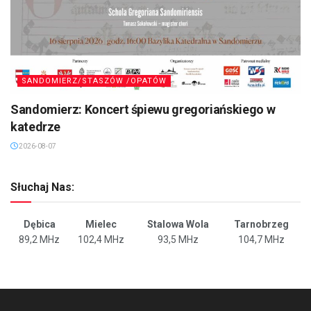
SANDOMIERZ/STASZÓW /OPATÓW
Sandomierz: Koncert śpiewu gregoriańskiego w
katedrze
2026-08-07
Słuchaj Nas:
Dębica
Mielec
Stalowa Wola
Tarnobrzeg
89,2 MHz
102,4 MHz
93,5 MHz
104,7 MHz