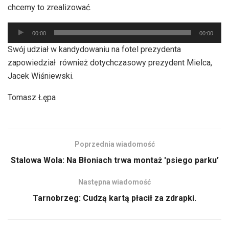
chcemy to zrealizować.
Odtwarzacz
00:00
00:00
plików
Swój udział w kandydowaniu na fotel prezydenta
dźwiękowych
zapowiedział również dotychczasowy prezydent Mielca,
Jacek Wiśniewski.
Tomasz Łępa
Poprzednia wiadomość
Stalowa Wola: Na Błoniach trwa montaż 'psiego parku’
Następna wiadomość
Tarnobrzeg: Cudzą kartą płacił za zdrapki.