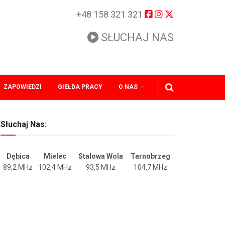
+48 158 321 321
SŁUCHAJ NAS
ZAPOWIEDZI
GIEŁDA PRACY
O NAS
Słuchaj Nas:
Dębica
Mielec
Stalowa Wola
Tarnobrzeg
89,2 MHz
102,4 MHz
93,5 MHz
104,7 MHz