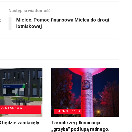
Następna wiadomość
z
Mielec: Pomoc finansowa Mielca do drogi
lotniskowej
RZ/STASZÓW
TARNOBRZEG
S będzie zamknięty
Tarnobrzeg. Iluminacja
„grzyba” pod lupą radnego.