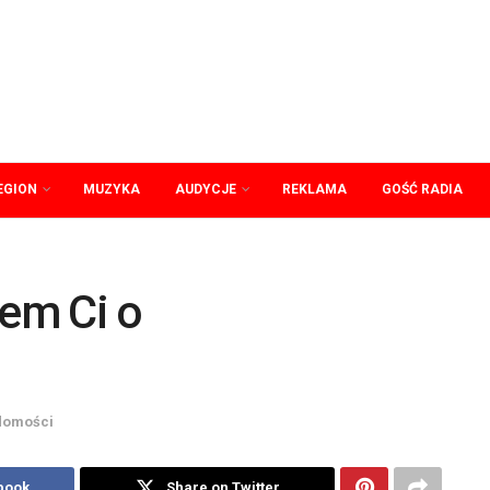
EGION
MUZYKA
AUDYCJE
REKLAMA
GOŚĆ RADIA
em Ci o
domości
book
Share on Twitter