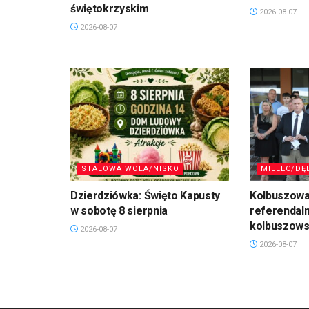
świętokrzyskim
2026-08-07
2026-08-07
STALOWA WOLA/NISKO
MIELEC/DĘ
Dzierdziówka: Święto Kapusty
Kolbuszowa
w sobotę 8 sierpnia
referendal
kolbuszows
2026-08-07
2026-08-07