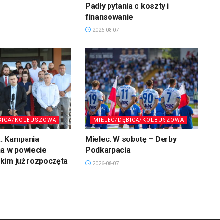
Padły pytania o koszty i
finansowanie
2026-08-07
BICA/KOLBUSZOWA
MIELEC/DĘBICA/KOLBUSZOWA
: Kampania
Mielec: W sobotę – Derby
na w powiecie
Podkarpacia
kim już rozpoczęta
2026-08-07