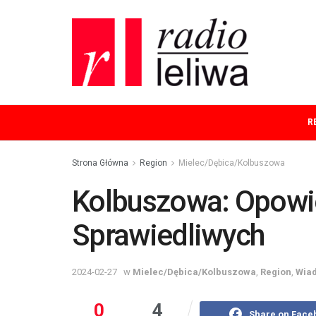
R
Strona Główna
Region
Mielec/Dębica/Kolbuszowa
Kolbuszowa: Opowi
Sprawiedliwych
2024-02-27
w
Mielec/Dębica/Kolbuszowa
,
Region
,
Wia
0
4
Share on Face