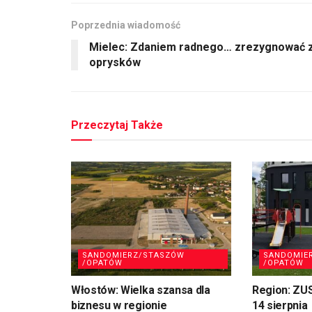
Poprzednia wiadomość
Mielec: Zdaniem radnego… zrezygnować 
oprysków
Przeczytaj Także
SANDOMIERZ/STASZÓW
SANDOMIE
/OPATÓW
/OPATÓW
Włostów: Wielka szansa dla
Region: ZU
biznesu w regionie
14 sierpnia