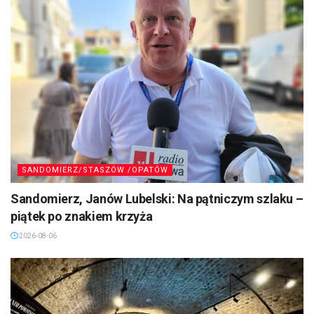
SANDOMIERZ/STASZÓW /OPATÓW
Sandomierz, Janów Lubelski: Na pątniczym szlaku –
piątek po znakiem krzyża
2026-08-06