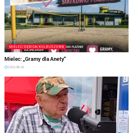
MIELEC/DĘBICA/KOLBUSZOWA
Mielec: „Gramy dla Anety”
2026-08-06