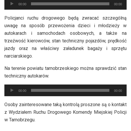
Odtwarzacz
00:00
00:00
plików
dźwiękowych
Policjanci ruchu drogowego będą zwracać szczególną
uwagę na sposób przewożenia dzieci i młodzieży w
autokarach i samochodach osobowych, a także na
trzeźwość kierowców, stan techniczny pojazdów, prędkość
jazdy oraz na właściwy załadunek bagaży i sprzętu
narciarskiego.
Na terenie powiatu tarnobrzeskiego można sprawdzić stan
techniczny autokarów.
Odtwarzacz
00:00
00:00
plików
dźwiękowych
Osoby zainteresowane taką kontrolą proszone są o kontakt
z Wydziałem Ruchu Drogowego Komendy Miejskiej Policji
w Tarnobrzegu.