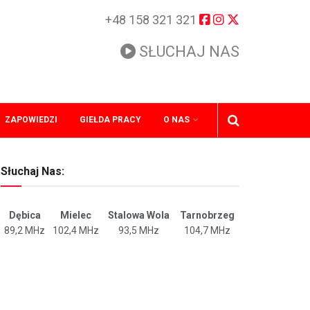
+48 158 321 321
SŁUCHAJ NAS
ZAPOWIEDZI
GIEŁDA PRACY
O NAS
Słuchaj Nas:
Dębica
Mielec
Stalowa Wola
Tarnobrzeg
89,2 MHz
102,4 MHz
93,5 MHz
104,7 MHz