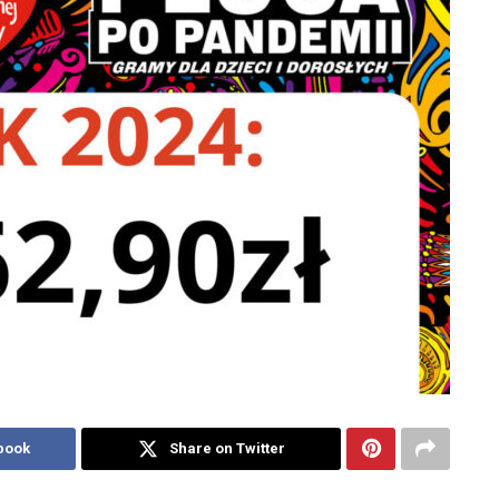
book
Share on Twitter