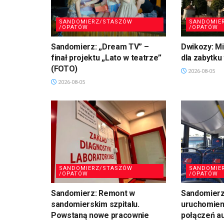
SANDOMIERZ/STASZÓW
SANDOMIE
/OPATÓW
/OPATÓW
Sandomierz: „Dream TV” –
Dwikozy: M
finał projektu „Lato w teatrze”
dla zabytku
(FOTO)
2026-08-05
2026-08-05
SANDOMIERZ/STASZÓW
SANDOMIE
/OPATÓW
/OPATÓW
Sandomierz: Remont w
Sandomierz:
sandomierskim szpitalu.
uruchomien
Powstaną nowe pracownie
połączeń a