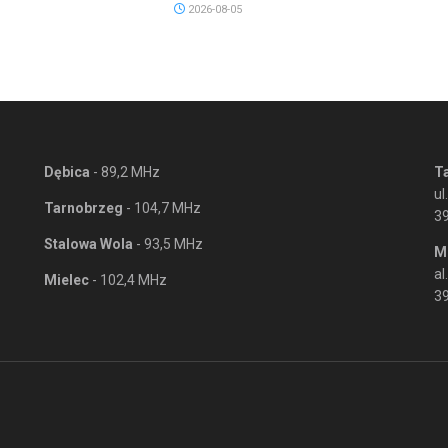
2026-08-05
Dębica
- 89,2 MHz
T
ul
Tarnobrzeg
- 104,7 MHz
3
Stalowa Wola
- 93,5 MHz
M
al
Mielec
- 102,4 MHz
39