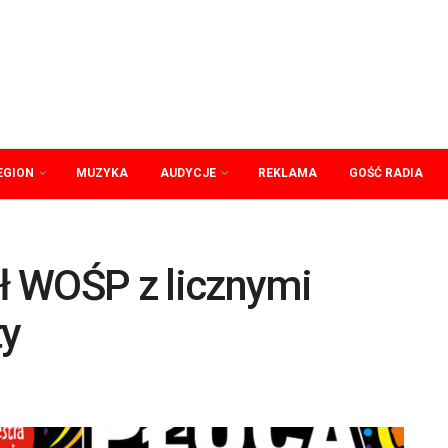
EGION
MUZYKA
AUDYCJE
REKLAMA
GOŚĆ RADIA
ał WOŚP z licznymi
ty