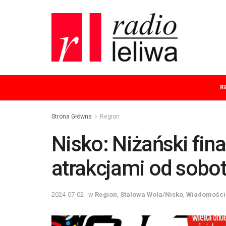
R
Strona Główna
Region
Nisko: Niżański fin
atrakcjami od sobo
2024-07-02
w
Region
,
Stalowa Wola/Nisko
,
Wiadomości