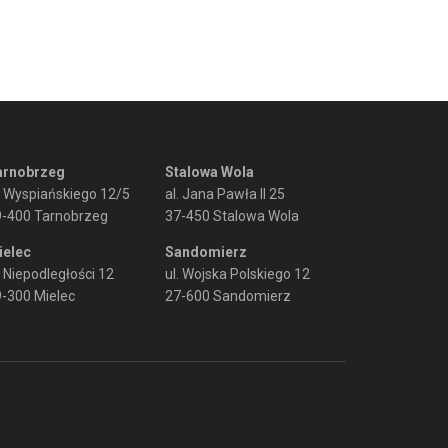
arnobrzeg
Stalowa Wola
. Wyspiańskiego 12/5
al. Jana Pawła II 25
9-400 Tarnobrzeg
37-450 Stalowa Wola
ielec
Sandomierz
. Niepodległości 12
ul. Wojska Polskiego 12
-300 Mielec
27-600 Sandomierz