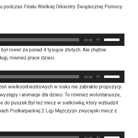
ku podczas Finału Wielkiej Orkiestry Świątecznej Pomocy.
Używaj
00:00
strzałek
ył rower za ponad 4 tysiące złotych. Ale chętnie
do
ługi, również prace dzieci.
góry
oraz
Używaj
do
00:00
strzałek
dołu
eń wielkoorkiestrowych w nisku nie zabrakło propozycji
do
aby
występy i animacje dla dzieci. To również wolontariusze,
góry
zwiększyć
dze do puszek.Był też mecz w siatkówkę, który wzbudził
oraz
lub
mach Podkarpackiej 2 Ligi Mężczyzn zwycięski mecz z
do
zmniejszyć
dołu
głośność.
aby
Używaj
00:00