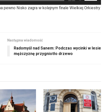
zwiększyć
strzałek
lub
 pewno Nisko zagra w kolejnym finale Wielkiej Orkiestry
do
zmniejszyć
góry
głośność.
oraz
do
dołu
Następna wiadomość
aby
Radomyśl nad Sanem: Podczas wycinki w lesie
zwiększyć
mężczyznę przygniotło drzewo
lub
zmniejszyć
głośność.