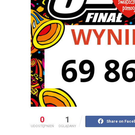
0
1
Share on Face
UDOSTĘPNIEŃ
OGLĄDANY