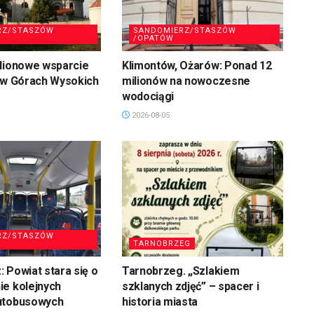
RZ/STASZÓW
SANDOMIERZ/STASZÓW
/OPATÓW
ilionowe wsparcie
Klimontów, Ożarów: Ponad 12
 w Górach Wysokich
milionów na nowoczesne
wodociągi
2026-08-05
RZ/STASZÓW
TARNOBRZEG
 Powiat stara się o
Tarnobrzeg. „Szlakiem
ie kolejnych
szklanych zdjęć” – spacer i
utobusowych
historia miasta