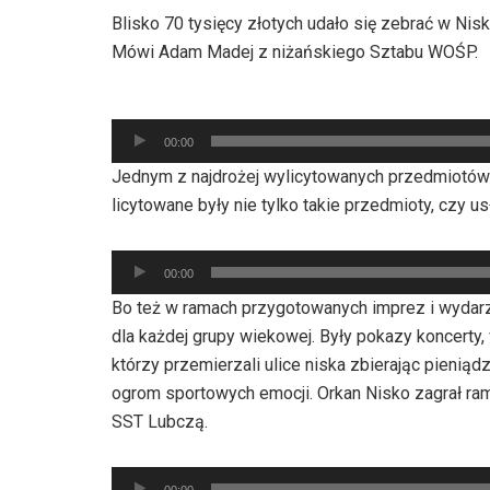
Blisko 70 tysięcy złotych udało się zebrać w Nis
Mówi Adam Madej z niżańskiego Sztabu WOŚP.
Odtwarzacz
00:00
plików
Jednym z najdrożej wylicytowanych przedmiotów b
dźwiękowych
licytowane były nie tylko takie przedmioty, czy us
Odtwarzacz
00:00
plików
Bo też w ramach przygotowanych imprez i wydarz
dźwiękowych
dla każdej grupy wiekowej. Były pokazy koncerty, 
którzy przemierzali ulice niska zbierając pienią
ogrom sportowych emocji. Orkan Nisko zagrał ra
SST Lubczą.
Odtwarzacz
00:00