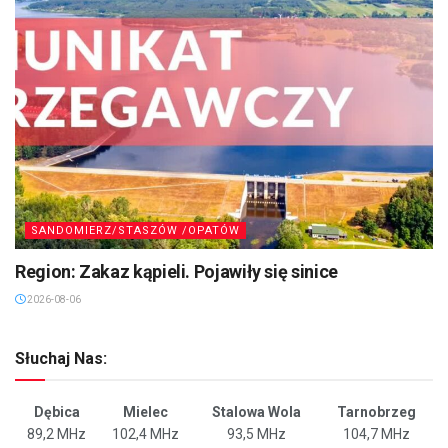
SANDOMIERZ/STASZÓW /OPATÓW
Region: Zakaz kąpieli. Pojawiły się sinice
2026-08-06
Słuchaj Nas:
Dębica
Mielec
Stalowa Wola
Tarnobrzeg
89,2 MHz
102,4 MHz
93,5 MHz
104,7 MHz