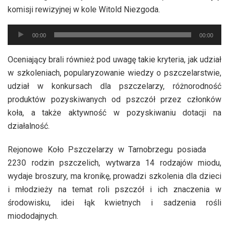
komisji rewizyjnej w kole Witold Niezgoda.
Odtwarzacz
00:00
00:00
plików
dźwiękowych
Oceniający brali również pod uwagę takie kryteria, jak udział
w szkoleniach, popularyzowanie wiedzy o pszczelarstwie,
udział w konkursach dla pszczelarzy, różnorodność
produktów pozyskiwanych od pszczół przez członków
koła, a także aktywność w pozyskiwaniu dotacji na
działalność.
Rejonowe Koło Pszczelarzy w Tarnobrzegu posiada
2230 rodzin pszczelich, wytwarza 14 rodzajów miodu,
wydaje broszury, ma kronikę, prowadzi szkolenia dla dzieci
i młodzieży na temat roli pszczół i ich znaczenia w
środowisku, idei łąk kwietnych i sadzenia rośli
miododajnych.