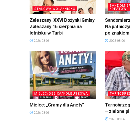
SANDOMIE
STALOWA WOLA/NISKO
/OPATÓW
Zaleszany: XXVI Dożynki Gminy
Sandomierz,
Zaleszany 16 sierpnia na
Na pątniczy
lotnisku w Turbi
po znakiem
2026-08-06
2026-08-06
MIELEC/DĘBICA/KOLBUSZOWA
TARNOBRZ
Mielec: „Gramy dla Anety”
Tarnobrzeg.
– zielone p
2026-08-06
2026-08-06