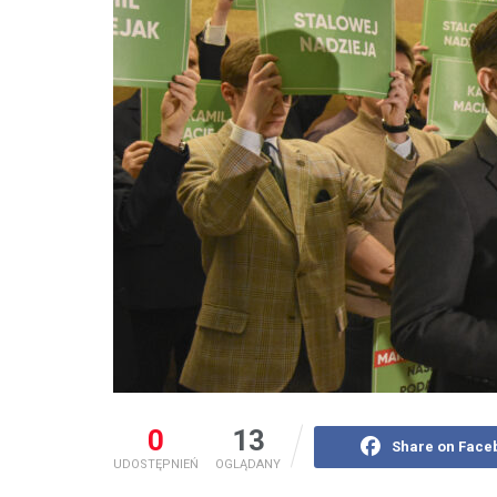
0
13
Share on Face
UDOSTĘPNIEŃ
OGLĄDANY