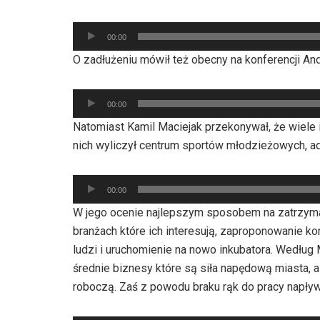
Odtwarzacz
00:00
plików
O zadłużeniu mówił też obecny na konferencji An
dźwiękowych
Odtwarzacz
00:00
plików
Natomiast Kamil Maciejak przekonywał, że wiele 
dźwiękowych
nich wyliczył centrum sportów młodzieżowych, aq
Odtwarzacz
00:00
plików
W jego ocenie najlepszym sposobem na zatrzyman
dźwiękowych
branżach które ich interesują, zaproponowanie k
ludzi i uruchomienie na nowo inkubatora. Według
średnie biznesy które są siła napędową miasta, a
roboczą. Zaś z powodu braku rąk do pracy napływ 