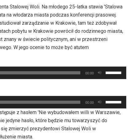
denta Stalowej Woli. Na młodego 25-latka stawia 'Stalowa
ta na włodarza miasta podczas konferencji prasowej.
, studiował zarządzanie w Krakowie, tam też zdobywał
latach pobytu w Krakowie powrócił do rodzinnego miasta,
t znany w świecie politycznym, ani w przestrzeni
wego. W jego ocenie to może być atutem
Używaj
00:00
strzałek
do
góry
Używaj
oraz
00:00
strzałek
do
występuje z hasłem 'Nie wybudowałem willi w Warszawie,
do
dołu
 nie jedyne hasło, które będzie mu towarzyszyć do
góry
aby
 się zmierzyć prezydentowi Stalowej Woli w
oraz
zwiększyć
łużenie miasta.