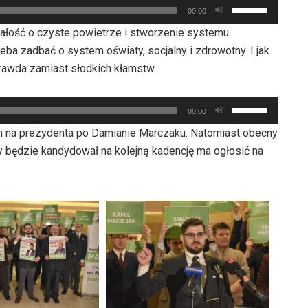
Używaj
zwiększyć
00:00
strzałek
lub
dbałość o czyste powietrze i stworzenie systemu
do
zmniejszyć
eba zadbać o system oświaty, socjalny i zdrowotny. I jak
góry
głośność.
prawda zamiast słodkich kłamstw.
oraz
do
Używaj
dołu
00:00
strzałek
aby
em na prezydenta po Damianie Marczaku. Natomiast obecny
do
zwiększyć
y będzie kandydował na kolejną kadencję ma ogłosić na
góry
lub
oraz
zmniejszyć
do
głośność.
dołu
aby
zwiększyć
lub
zmniejszyć
głośność.