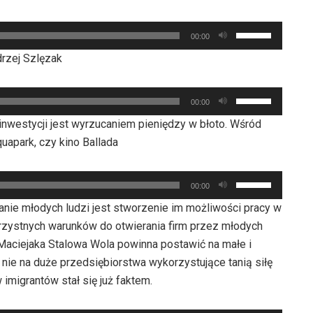
do
lub
dołu
zmniejszyć
Używaj
aby
00:00
głośność.
strzałek
zwiększyć
drzej Szlęzak
do
lub
góry
zmniejszyć
Używaj
oraz
00:00
głośność.
strzałek
do
inwestycji jest wyrzucaniem pieniędzy w błoto. Wśród
do
dołu
uapark, czy kino Ballada
góry
aby
oraz
zwiększyć
Używaj
do
00:00
lub
strzałek
dołu
ie młodych ludzi jest stworzenie im możliwości pracy w
zmniejszyć
do
aby
orzystnych warunków do otwierania firm przez młodych
głośność.
góry
zwiększyć
 Maciejaka Stalowa Wola powinna postawić na małe i
oraz
lub
 nie na duże przedsiębiorstwa wykorzystujące tanią siłę
do
zmniejszyć
imigrantów stał się już faktem.
dołu
głośność.
aby