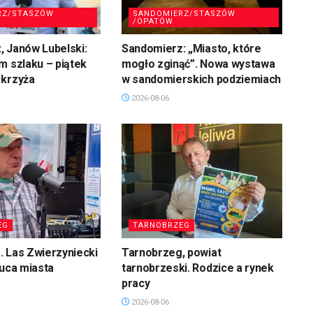
RZ/STASZÓW
SANDOMIERZ/STASZÓW
/OPATÓW
 Janów Lubelski:
Sandomierz: „Miasto, które
m szlaku – piątek
mogło zginąć”. Nowa wystawa
 krzyża
w sandomierskich podziemiach
2026-08-06
EG
TARNOBRZEG
 Las Zwierzyniecki
Tarnobrzeg, powiat
łuca miasta
tarnobrzeski. Rodzice a rynek
pracy
2026-08-06