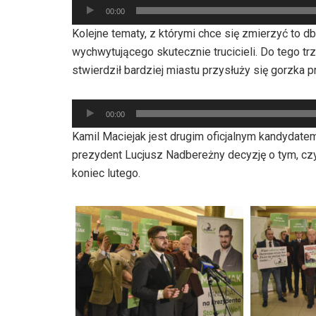
Odtwarzacz
00:00
plików
Kolejne tematy, z którymi chce się zmierzyć to 
dźwiękowych
wychwytującego skutecznie trucicieli. Do tego trz
stwierdził bardziej miastu przysłuży się gorzka 
Odtwarzacz
00:00
plików
Kamil Maciejak jest drugim oficjalnym kandydat
dźwiękowych
prezydent Lucjusz Nadbereżny decyzję o tym, cz
koniec lutego.