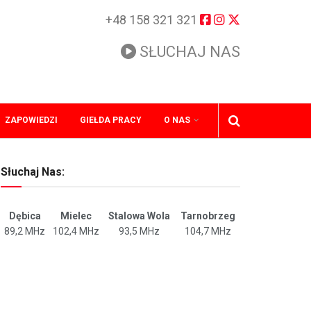
+48 158 321 321
SŁUCHAJ NAS
ZAPOWIEDZI
GIEŁDA PRACY
O NAS
Słuchaj Nas:
Dębica
Mielec
Stalowa Wola
Tarnobrzeg
89,2 MHz
102,4 MHz
93,5 MHz
104,7 MHz