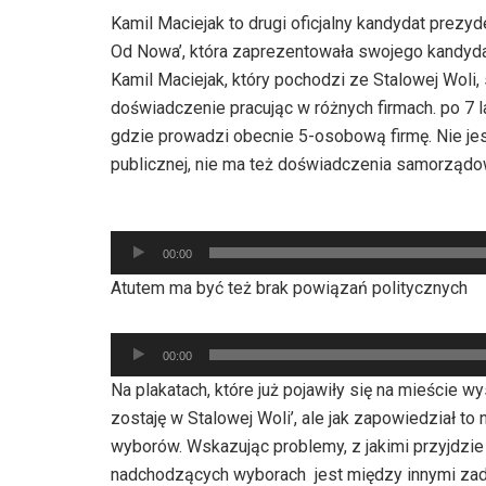
Kamil Maciejak to drugi oficjalny kandydat prezy
Od Nowa’, która zaprezentowała swojego kandyda
Kamil Maciejak, który pochodzi ze Stalowej Woli
doświadczenie pracując w różnych firmach. po 7 
gdzie prowadzi obecnie 5-osobową firmę. Nie jes
publicznej, nie ma też doświadczenia samorządo
Odtwarzacz
plików
00:00
dźwiękowych
Atutem ma być też brak powiązań politycznych
Odtwarzacz
00:00
plików
Na plakatach, które już pojawiły się na mieście 
dźwiękowych
zostaję w Stalowej Woli’, ale jak zapowiedział to
wyborów. Wskazując problemy, z jakimi przyjdzie
nadchodzących wyborach jest między innymi zad