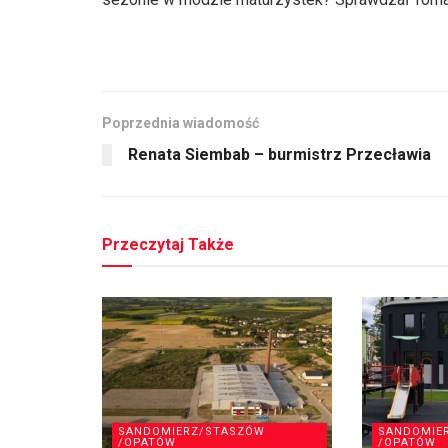
Poprzednia wiadomość
Renata Siembab – burmistrz Przecławia
Przeczytaj Także
SANDOMIERZ/STASZÓW
SANDOMIE
/OPATÓW
/OPATÓW