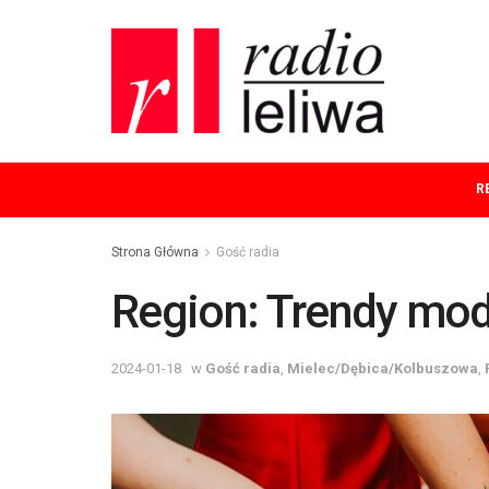
R
Strona Główna
Gość radia
Region: Trendy mod
2024-01-18
w
Gość radia
,
Mielec/Dębica/Kolbuszowa
,