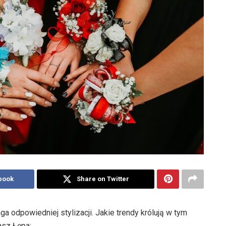
book
Share on Twitter
a odpowiedniej stylizacji. Jakie trendy królują w tym
sz Łępa: