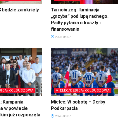
S będzie zamknięty
Tarnobrzeg. Iluminacja
„grzyba” pod lupą radnego.
Padły pytania o koszty i
finansowanie
2026-08-07
BICA/KOLBUSZOWA
MIELEC/DĘBICA/KOLBUSZOWA
: Kampania
Mielec: W sobotę – Derby
na w powiecie
Podkarpacia
kim już rozpoczęta
2026-08-07