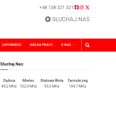
+48 158 321 321
SŁUCHAJ NAS
ZAPOWIEDZI
GIEŁDA PRACY
O NAS
Słuchaj Nas:
Dębica
Mielec
Stalowa Wola
Tarnobrzeg
89,2 MHz
102,4 MHz
93,5 MHz
104,7 MHz