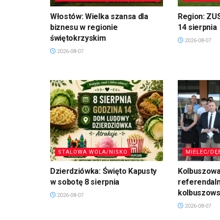
Włostów: Wielka szansa dla
Region: ZU
biznesu w regionie
14 sierpnia
świętokrzyskim
2026-08-07
2026-08-07
STALOWA WOLA/NISKO
MIELEC/DĘ
Dzierdziówka: Święto Kapusty
Kolbuszowa
w sobotę 8 sierpnia
referendal
kolbuszows
2026-08-07
2026-08-07