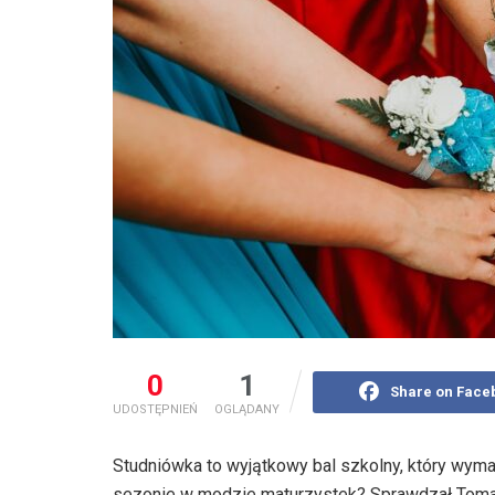
0
1
Share on Face
UDOSTĘPNIEŃ
OGLĄDANY
Studniówka to wyjątkowy bal szkolny, który wymag
sezonie w modzie maturzystek? Sprawdzał Toma