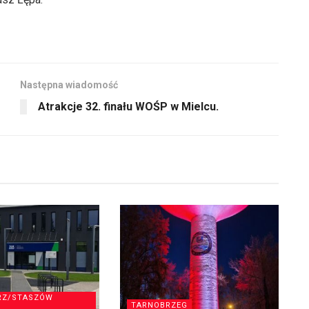
Następna wiadomość
Atrakcje 32. finału WOŚP w Mielcu.
RZ/STASZÓW
TARNOBRZEG