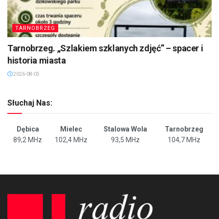
TARNOBRZEG
Tarnobrzeg. „Szlakiem szklanych zdjęć” – spacer i
historia miasta
2026-08-05
Słuchaj Nas:
Dębica
Mielec
Stalowa Wola
Tarnobrzeg
89,2 MHz
102,4 MHz
93,5 MHz
104,7 MHz