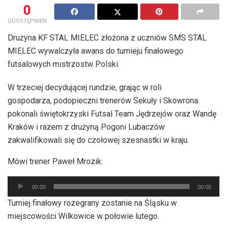
0
UDOSTĘPNIEŃ
Drużyna KF STAL MIELEC złożona z uczniów SMS STAL
MIELEC wywalczyła awans do turnieju finałowego
futsalowych mistrzostw Polski.
W trzeciej decydującej rundzie, grając w roli
gospodarza, podopieczni trenerów Sekuły i Skowrona
pokonali świętokrzyski Futsal Team Jędrzejów oraz Wandę
Kraków i razem z drużyną Pogoni Lubaczów
zakwalifikowali się do czołowej szesnastki w kraju.
​Mówi trener Paweł Mrozik.
Odtwarzacz
00:00
00:00
plików
Turniej finałowy rozegrany zostanie na Śląsku w
dźwiękowych
miejscowości Wilkowice w połowie lutego.