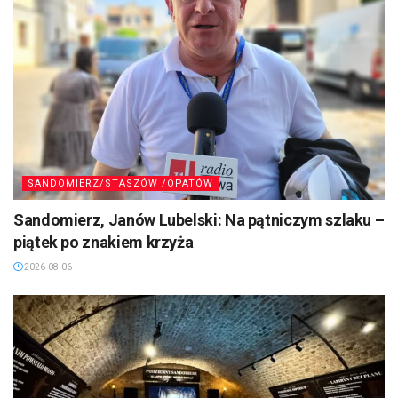
SANDOMIERZ/STASZÓW /OPATÓW
Sandomierz, Janów Lubelski: Na pątniczym szlaku –
piątek po znakiem krzyża
2026-08-06