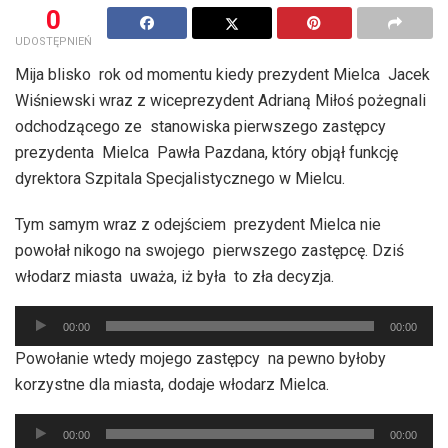
0
UDOSTĘPNIEŃ
Mija blisko rok od momentu kiedy prezydent Mielca Jacek
Wiśniewski wraz z wiceprezydent Adrianą Miłoś pożegnali
odchodzącego ze stanowiska pierwszego zastępcy
prezydenta Mielca Pawła Pazdana, który objął funkcję
dyrektora Szpitala Specjalistycznego w Mielcu.
Tym samym wraz z odejściem prezydent Mielca nie
powołał nikogo na swojego pierwszego zastępcę. Dziś
włodarz miasta uważa, iż była to zła decyzja.
Odtwarzacz
00:00
00:00
plików
Powołanie wtedy mojego zastępcy na pewno byłoby
dźwiękowych
korzystne dla miasta, dodaje włodarz Mielca.
Odtwarzacz
00:00
00:00