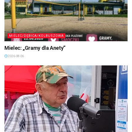
MIELEC/DĘBICA/KOLBUSZOWA
Mielec: „Gramy dla Anety”
2026-08-06