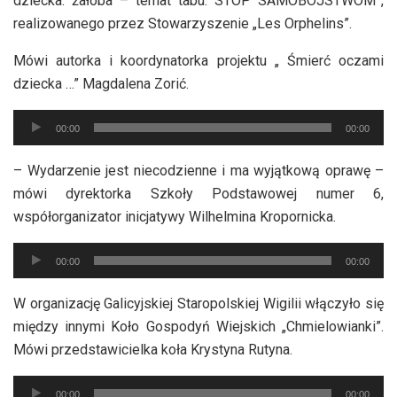
dziecka: żałoba – temat tabu. STOP SAMOBÓJSTWOM”,
realizowanego przez Stowarzyszenie „Les Orphelins”.
Mówi autorka i koordynatorka projektu „ Śmierć oczami
dziecka …” Magdalena Zorić.
Odtwarzacz
00:00
00:00
plików
dźwiękowych
– Wydarzenie jest niecodzienne i ma wyjątkową oprawę –
mówi dyrektorka Szkoły Podstawowej numer 6,
współorganizator inicjatywy Wilhelmina Kropornicka.
Odtwarzacz
00:00
00:00
plików
dźwiękowych
W organizację Galicyjskiej Staropolskiej Wigilii włączyło się
między innymi Koło Gospodyń Wiejskich „Chmielowianki”.
Mówi przedstawicielka koła Krystyna Rutyna.
Odtwarzacz
00:00
00:00