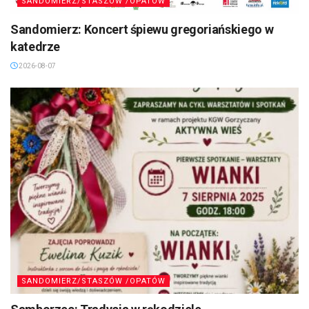
SANDOMIERZ/STASZÓW /OPATÓW
Sandomierz: Koncert śpiewu gregoriańskiego w
katedrze
2026-08-07
SANDOMIERZ/STASZÓW /OPATÓW