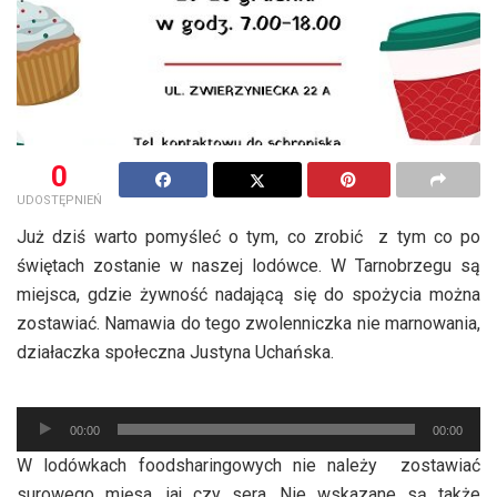
0
UDOSTĘPNIEŃ
Już dziś warto pomyśleć o tym, co zrobić z tym co po
świętach zostanie w naszej lodówce. W Tarnobrzegu są
miejsca, gdzie żywność nadającą się do spożycia można
zostawiać. Namawia do tego zwolenniczka nie marnowania,
działaczka społeczna Justyna Uchańska.
Odtwarzacz
00:00
00:00
plików
W lodówkach foodsharingowych nie należy zostawiać
dźwiękowych
surowego mięsa, jaj czy sera. Nie wskazane są także