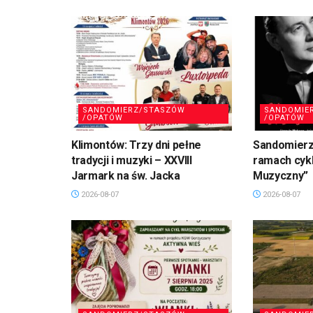
SANDOMIERZ/STASZÓW
SANDOMIE
/OPATÓW
/OPATÓW
Klimontów: Trzy dni pełne
Sandomierz
tradycji i muzyki – XXVIII
ramach cykl
Jarmark na św. Jacka
Muzyczny”
2026-08-07
2026-08-07