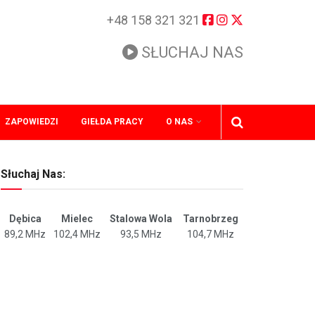
+48 158 321 321
SŁUCHAJ NAS
ZAPOWIEDZI
GIEŁDA PRACY
O NAS
Słuchaj Nas:
Dębica
Mielec
Stalowa Wola
Tarnobrzeg
89,2 MHz
102,4 MHz
93,5 MHz
104,7 MHz