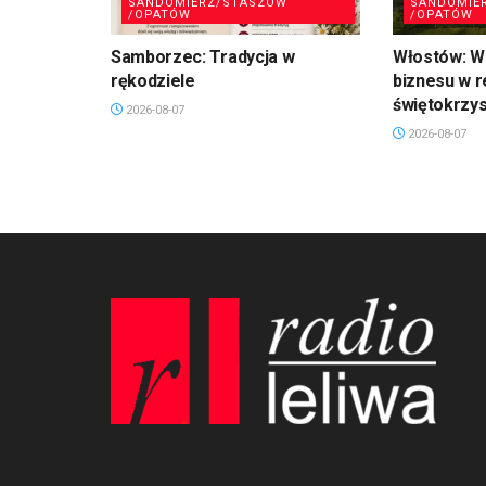
SANDOMIERZ/STASZÓW
SANDOMIE
/OPATÓW
/OPATÓW
Samborzec: Tradycja w
Włostów: Wi
rękodziele
biznesu w r
świętokrzy
2026-08-07
2026-08-07