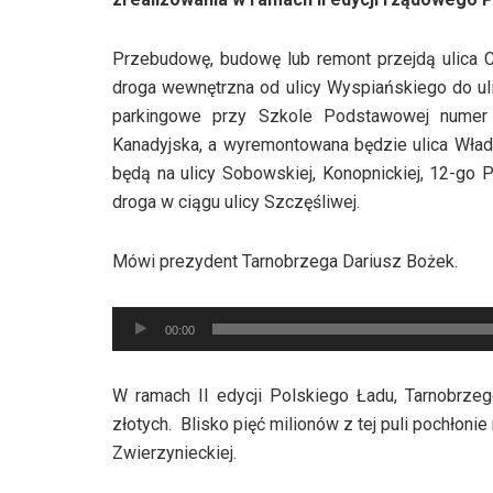
Przebudowę, budowę lub remont przejdą ulica C
droga wewnętrzna od ulicy Wyspiańskiego do u
parkingowe przy Szkole Podstawowej numer 
Kanadyjska, a wyremontowana będzie ulica Wład
będą na ulicy Sobowskiej, Konopnickiej, 12-go 
droga w ciągu ulicy Szczęśliwej.
Mówi prezydent Tarnobrzega Dariusz Bożek.
Odtwarzacz
00:00
plików
dźwiękowych
W ramach II edycji Polskiego Ładu, Tarnobrze
złotych. Blisko pięć milionów z tej puli pochłoni
Zwierzynieckiej.