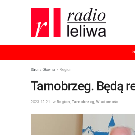
R
Strona Główna
Region
Tarnobrzeg. Będą r
2023-12-21
w
Region
,
Tarnobrzeg
,
Wiadomości