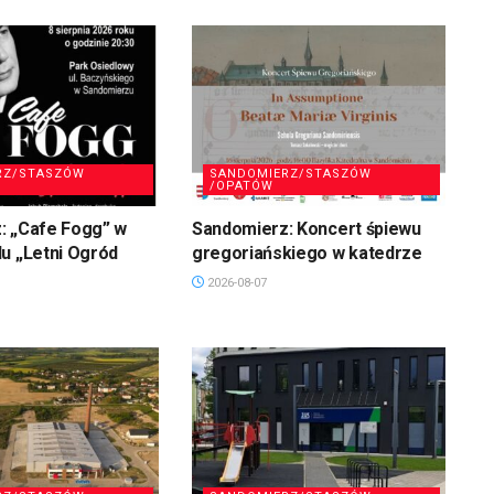
RZ/STASZÓW
SANDOMIERZ/STASZÓW
/OPATÓW
: „Cafe Fogg” w
Sandomierz: Koncert śpiewu
u „Letni Ogród
gregoriańskiego w katedrze
2026-08-07