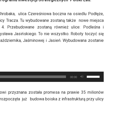
hrobaka, ulica Czereśniowa boczna na osiedlu Podłęże,
licy Tracza. Tu wybudowane zostaną także nowe miejsca
4. Przebudowane zostaną również ulice: Podleśna i
ysława Jasińskiego. To nie wszystko. Roboty toczyć się
Października, Jaśminowej i Jasień. Wybudowana zostanie
Używaj
00:00
strzałek
do
gowi przyznana została promesa na prawie 35 milionów
góry
e rozpoczęta już budowa boiska z infrastrukturą przy ulicy
oraz
do
dołu