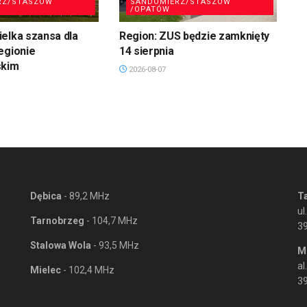
RZ/STASZÓW
SANDOMIERZ/STASZÓW
/OPATÓW
elka szansa dla
Region: ZUS będzie zamknięty
egionie
14 sierpnia
skim
2026-08-07
Dębica
- 89,2 MHz
T
ul
Tarnobrzeg
- 104,7 MHz
3
Stalowa Wola
- 93,5 MHz
M
al
Mielec
- 102,4 MHz
39