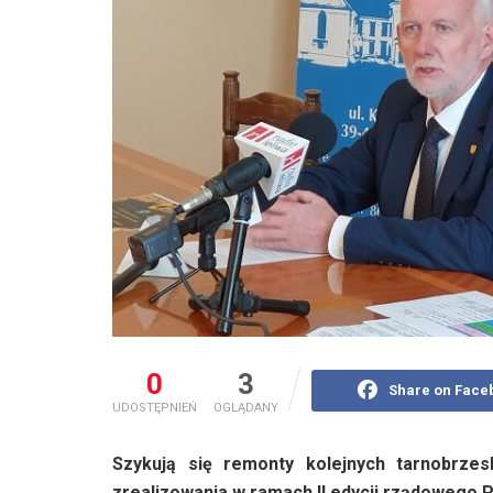
0
3
Share on Face
UDOSTĘPNIEŃ
OGLĄDANY
Szykują się remonty kolejnych tarnobrzes
zrealizowania w ramach II edycji rządowego 