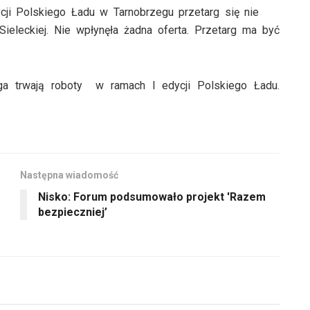
ji Polskiego Ładu w Tarnobrzegu przetarg się nie
aby
eleckiej. Nie wpłynęła żadna oferta. Przetarg ma być
zwiększyć
lub
zmniejszyć
ga trwają roboty w ramach I edycji Polskiego Ładu.
głośność.
Następna wiadomość
Nisko: Forum podsumowało projekt 'Razem
bezpieczniej’