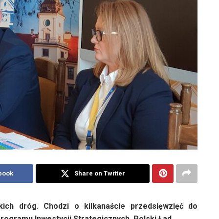
book
Share on Twitter
kich dróg. Chodzi o kilkanaście przedsięwzięć do
Programu Inwestycji Strategicznych Polski Ład.