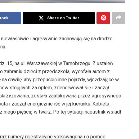
book
Share on Twitter
niewłaściwie i agresywnie zachowują się na drodze.
na.
. 15, na ul. Warszawskiej w Tarnobrzegu. Z ustaleń
 po zabraniu dzieci z przedszkola, wycofała autem z
ę na chwilę, aby przepuścić inne pojazdy, wjeżdżające w
ców stojących za oplem, zdenerwował się i zaczął
do skrzyżowania, została zaatakowana przez agresywnego
 i zaczął energicznie iść w jej kierunku. Kobieta
niego pięścią w twarz. Po tej sytuacji napastnik wsiadł
az numery rejestracyjne volkswagena i o pomoc