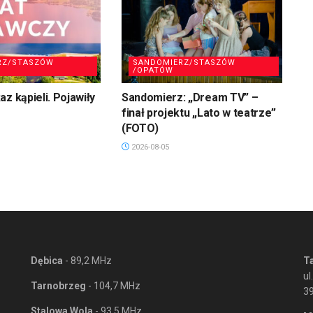
RZ/STASZÓW
SANDOMIERZ/STASZÓW
/OPATÓW
z kąpieli. Pojawiły
Sandomierz: „Dream TV” –
finał projektu „Lato w teatrze”
(FOTO)
2026-08-05
Dębica
- 89,2 MHz
T
ul
Tarnobrzeg
- 104,7 MHz
3
Stalowa Wola
- 93,5 MHz