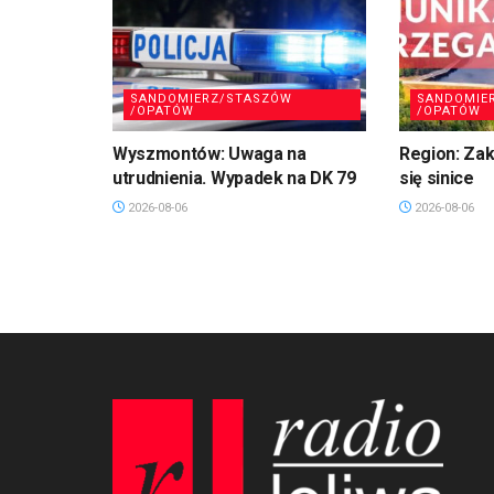
SANDOMIERZ/STASZÓW
SANDOMIE
/OPATÓW
/OPATÓW
Wyszmontów: Uwaga na
Region: Zaka
utrudnienia. Wypadek na DK 79
się sinice
2026-08-06
2026-08-06