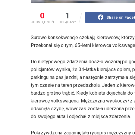
0
1
Share on Face
UDOSTĘPNIEŃ
OGLĄDANY
Surowe konsekwencje czekają kierowców, którzy 
Przekonał się o tym, 65-letni kierowca volkswage
Do nietypowego zdarzenia doszło wczoraj po godz
policjantów wynika, że 34-latka kierująca oplem,
parkingu na pas jezdni, a następnie zatrzymała si
tym czasie na teren przedszkola. Jeden z kierow
bardzo głośno trąbić. Kiedy kobieta dojechała 
kierowcę volkswagena. Mężczyzna wyskoczył z auta
odsunęła szybę, wówczas została uderzona przez 
do swojego auta i odjechał z miejsca zdarzenia.
Pokrzywdzona zapamiętała rysopis mężczyzny or