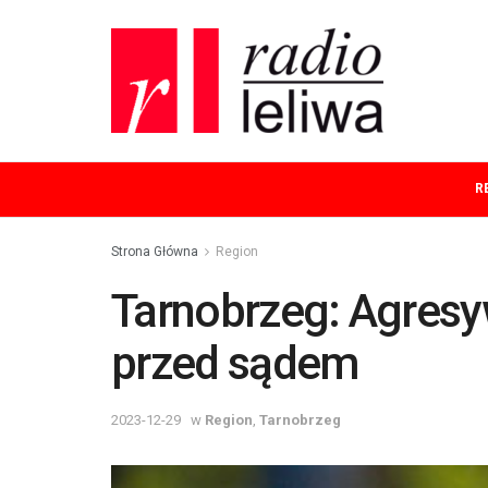
R
Strona Główna
Region
Tarnobrzeg: Agres
przed sądem
2023-12-29
w
Region
,
Tarnobrzeg