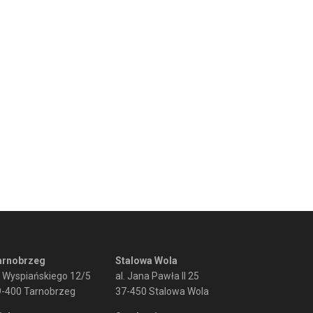
arnobrzeg
Stalowa Wola
. Wyspiańskiego 12/5
al. Jana Pawła II 25
9-400 Tarnobrzeg
37-450 Stalowa Wola