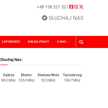
+48 158 321 321
SŁUCHAJ NAS
ZAPOWIEDZI
GIEŁDA PRACY
O NAS
Słuchaj Nas:
Dębica
Mielec
Stalowa Wola
Tarnobrzeg
89,2 MHz
102,4 MHz
93,5 MHz
104,7 MHz