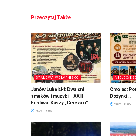
Przeczytaj Także
STALOWA WOLA/NISKO
MIELEC/DĘ
Janów Lubelski: Dwa dni
Cmolas: Po
smaków i muzyki – XXIII
Dożynki…
Festiwal Kaszy „Gryczaki”
2026-08-06
2026-08-06