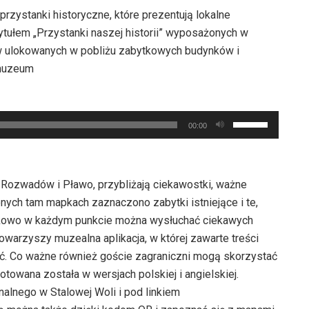
zystanki historyczne, które prezentują lokalne
tułem „Przystanki naszej historii” wyposażonych w
ów ulokowanych w pobliżu zabytkowych budynków i
 muzeum
Używaj
00:00
strzałek
do
góry
, Rozwadów i Pławo, przybliżają ciekawostki, ważne
oraz
nych tam mapkach zaznaczono zabytki istniejące i te,
do
atkowo w każdym punkcie można wysłuchać ciekawych
dołu
rzyszy muzealna aplikacja, w której zawarte treści
aby
ać. Co ważne również goście zagraniczni mogą skorzystać
zwiększyć
towana została w wersjach polskiej i angielskiej.
lub
nalnego w Stalowej Woli i pod linkiem
zmniejszyć