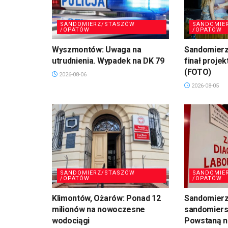
SANDOMIERZ/STASZÓW
SANDOMIE
/OPATÓW
/OPATÓW
Wyszmontów: Uwaga na
Sandomierz
utrudnienia. Wypadek na DK 79
finał projek
(FOTO)
2026-08-06
2026-08-05
SANDOMIERZ/STASZÓW
SANDOMIE
/OPATÓW
/OPATÓW
Klimontów, Ożarów: Ponad 12
Sandomierz
milionów na nowoczesne
sandomiersk
wodociągi
Powstaną n