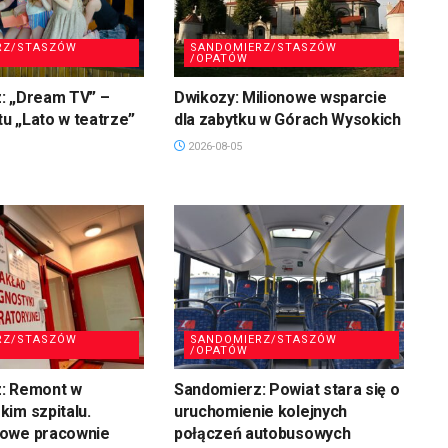
RZ/STASZÓW
SANDOMIERZ/STASZÓW
/OPATÓW
: „Dream TV” –
Dwikozy: Milionowe wsparcie
tu „Lato w teatrze”
dla zabytku w Górach Wysokich
2026-08-05
RZ/STASZÓW
SANDOMIERZ/STASZÓW
/OPATÓW
: Remont w
Sandomierz: Powiat stara się o
im szpitalu.
uruchomienie kolejnych
owe pracownie
połączeń autobusowych