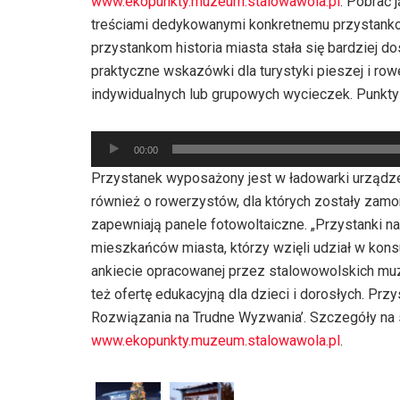
www.ekopunkty.muzeum.stalowawola.pl
. Pobrać 
treściami dedykowanymi konkretnemu przystankow
przystankom historia miasta stała się bardziej do
praktyczne wskazówki dla turystyki pieszej i r
indywidualnych lub grupowych wycieczek. Punkty
Odtwarzacz
00:00
plików
Przystanek wyposażony jest w ładowarki urządz
dźwiękowych
również o rowerzystów, dla których zostały zamo
zapewniają panele fotowoltaiczne. „Przystanki na
mieszkańców miasta, którzy wzięli udział w kons
ankiecie opracowanej przez stalowowolskich mu
też ofertę edukacyjną dla dzieci i dorosłych. Pr
Rozwiązania na Trudne Wyzwania’. Szczegóły na
www.ekopunkty.muzeum.stalowawola.pl
.