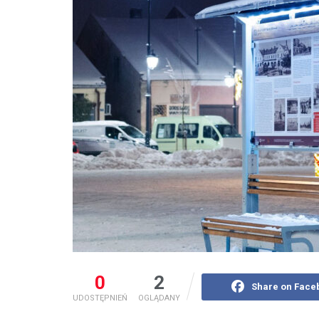
0
2
Share on Face
UDOSTĘPNIEŃ
OGLĄDANY