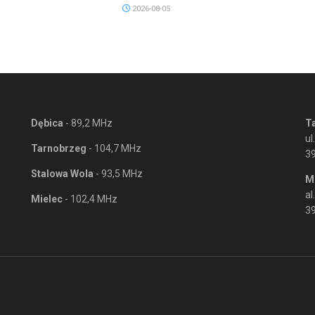
2026-08-05
Dębica
- 89,2 MHz
T
ul
Tarnobrzeg
- 104,7 MHz
3
Stalowa Wola
- 93,5 MHz
M
al
Mielec
- 102,4 MHz
39