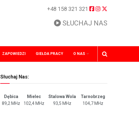
+48 158 321 321
SŁUCHAJ NAS
ZAPOWIEDZI
GIEŁDA PRACY
O NAS
Słuchaj Nas:
Dębica
Mielec
Stalowa Wola
Tarnobrzeg
89,2 MHz
102,4 MHz
93,5 MHz
104,7 MHz