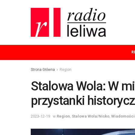
R
Strona Główna
Region
Stalowa Wola: W mie
przystanki historyc
2023-12-19
w
Region
,
Stalowa Wola/Nisko
,
Wiadomości