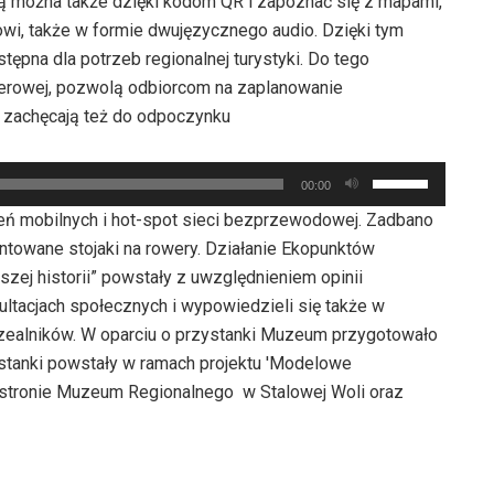
ją można także dzięki kodom QR i zapoznać się z mapami,
głośność.
i, także w formie dwujęzycznego audio. Dzięki tym
stępna dla potrzeb regionalnej turystyki. Do tego
owerowej, pozwolą odbiorcom na zaplanowanie
 zachęcają też do odpoczynku
Używaj
00:00
strzałek
eń mobilnych i hot-spot sieci bezprzewodowej. Zadbano
do
ntowane stojaki na rowery. Działanie Ekopunktów
góry
szej historii” powstały z uwzględnieniem opinii
oraz
ultacjach społecznych i wypowiedzieli się także w
do
zealników. W oparciu o przystanki Muzeum przygotowało
dołu
zystanki powstały w ramach projektu 'Modelowe
aby
 stronie Muzeum Regionalnego w Stalowej Woli oraz
zwiększyć
lub
zmniejszyć
głośność.