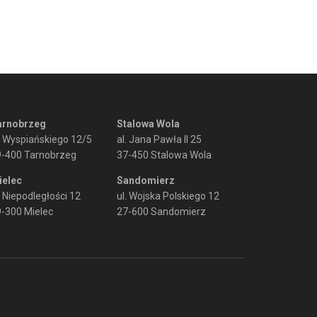
arnobrzeg
Stalowa Wola
. Wyspiańskiego 12/5
al. Jana Pawła II 25
9-400 Tarnobrzeg
37-450 Stalowa Wola
ielec
Sandomierz
. Niepodległości 12
ul. Wojska Polskiego 12
-300 Mielec
27-600 Sandomierz