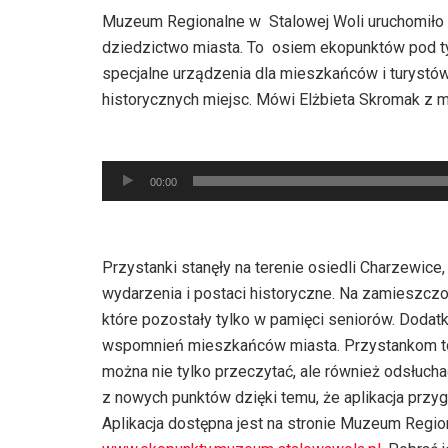
Muzeum Regionalne w Stalowej Woli uruchomiło pr
dziedzictwo miasta. To osiem ekopunktów pod ty
specjalne urządzenia dla mieszkańców i turyst
historycznych miejsc. Mówi Elżbieta Skromak z
Odtwarzacz
plików
00:00
dźwiękowych
Przystanki stanęły na terenie osiedli Charzewice
wydarzenia i postaci historyczne. Na zamieszczo
które pozostały tylko w pamięci seniorów. Dod
wspomnień mieszkańców miasta. Przystankom towa
można nie tylko przeczytać, ale również odsłuch
z nowych punktów dzięki temu, że aplikacja przygo
Aplikacja dostępna jest na stronie Muzeum Regio