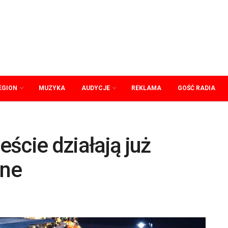
EGION
MUZYKA
AUDYCJE
REKLAMA
GOŚĆ RADIA
ście działają już
zne