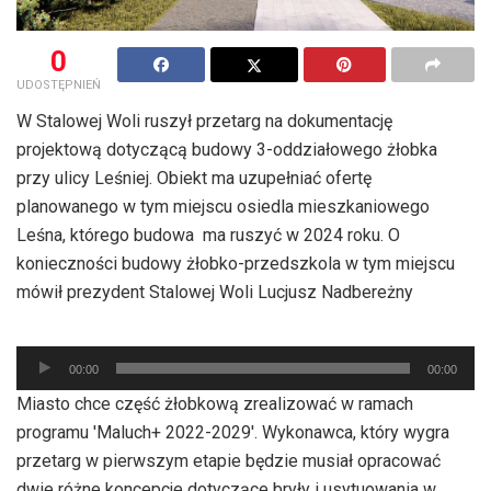
0
UDOSTĘPNIEŃ
W Stalowej Woli ruszył przetarg na dokumentację
projektową dotyczącą budowy 3-oddziałowego żłobka
przy ulicy Leśniej. Obiekt ma uzupełniać ofertę
planowanego w tym miejscu osiedla mieszkaniowego
Leśna, którego budowa ma ruszyć w 2024 roku. O
konieczności budowy żłobko-przedszkola w tym miejscu
mówił prezydent Stalowej Woli Lucjusz Nadbereżny
Odtwarzacz
00:00
00:00
plików
Miasto chce część żłobkową zrealizować w ramach
dźwiękowych
programu 'Maluch+ 2022-2029′. Wykonawca, który wygra
przetarg w pierwszym etapie będzie musiał opracować
dwie różne koncepcje dotyczące bryły i usytuowania w