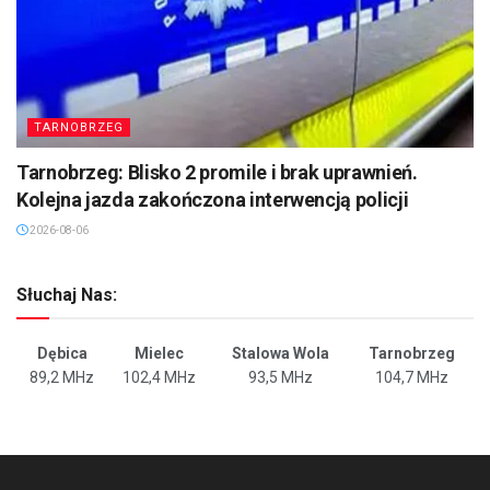
TARNOBRZEG
Tarnobrzeg: Blisko 2 promile i brak uprawnień.
Kolejna jazda zakończona interwencją policji
2026-08-06
Słuchaj Nas:
Dębica
Mielec
Stalowa Wola
Tarnobrzeg
89,2 MHz
102,4 MHz
93,5 MHz
104,7 MHz