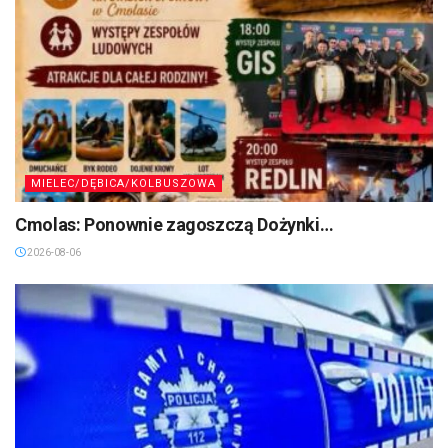
MIELEC/DĘBICA/KOLBUSZOWA
Cmolas: Ponownie zagoszczą Dożynki…
2026-08-06