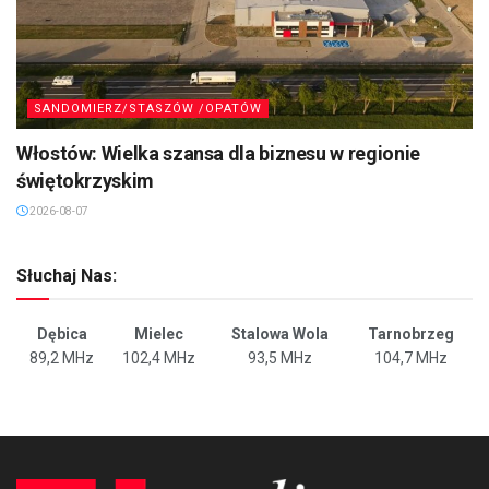
SANDOMIERZ/STASZÓW /OPATÓW
Włostów: Wielka szansa dla biznesu w regionie
świętokrzyskim
2026-08-07
Słuchaj Nas:
Dębica
Mielec
Stalowa Wola
Tarnobrzeg
89,2 MHz
102,4 MHz
93,5 MHz
104,7 MHz