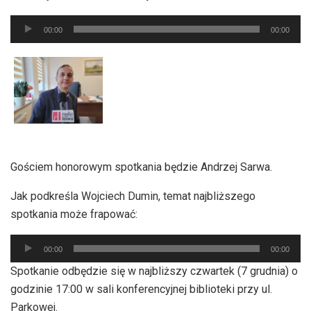
Odtwarzacz
00:00
00:00
plików
dźwiękowych
Gościem honorowym spotkania będzie Andrzej Sarwa.
Jak podkreśla Wojciech Dumin, temat najbliższego
spotkania może frapować:
Odtwarzacz
00:00
00:00
plików
Spotkanie odbędzie się w najbliższy czwartek (7 grudnia) o
dźwiękowych
godzinie 17:00 w sali konferencyjnej biblioteki przy ul.
Parkowej.