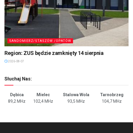
SANDOMIERZ/STASZÓW /OPATÓW
Region: ZUS będzie zamknięty 14 sierpnia
2026-08-07
Słuchaj Nas:
Dębica
Mielec
Stalowa Wola
Tarnobrzeg
89,2 MHz
102,4 MHz
93,5 MHz
104,7 MHz