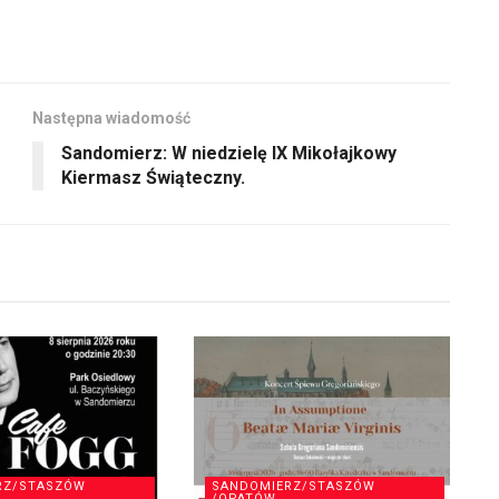
Następna wiadomość
Sandomierz: W niedzielę IX Mikołajkowy
Kiermasz Świąteczny.
RZ/STASZÓW
SANDOMIERZ/STASZÓW
/OPATÓW