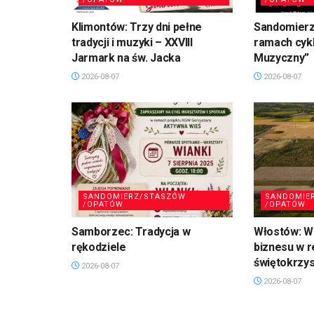
Klimontów: Trzy dni pełne
Sandomierz
tradycji i muzyki – XXVIII
ramach cykl
Jarmark na św. Jacka
Muzyczny”
2026-08-07
2026-08-07
SANDOMIERZ/STASZÓW
SANDOMIE
/OPATÓW
/OPATÓW
Samborzec: Tradycja w
Włostów: Wi
rękodziele
biznesu w r
świętokrzy
2026-08-07
2026-08-07