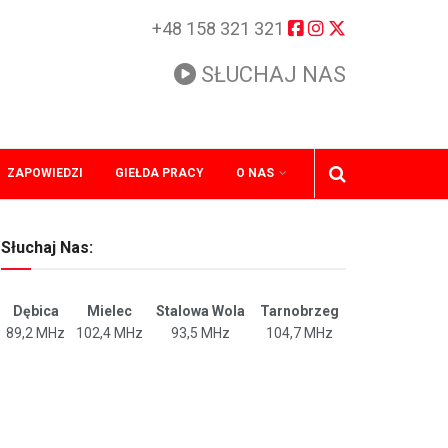
+48 158 321 321
SŁUCHAJ NAS
ZAPOWIEDZI
GIEŁDA PRACY
O NAS
Słuchaj Nas:
Dębica
Mielec
Stalowa Wola
Tarnobrzeg
89,2 MHz
102,4 MHz
93,5 MHz
104,7 MHz