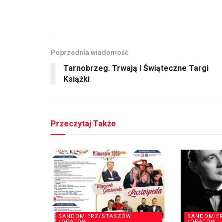
Poprzednia wiadomość
Tarnobrzeg. Trwają I Świąteczne Targi
Książki
Przeczytaj Także
SANDOMIERZ/STASZÓW
SANDOMIE
/OPATÓW
/OPATÓW