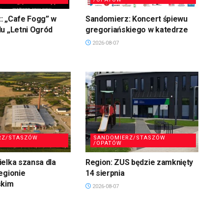
: „Cafe Fogg” w
Sandomierz: Koncert śpiewu
u „Letni Ogród
gregoriańskiego w katedrze
2026-08-07
RZ/STASZÓW
SANDOMIERZ/STASZÓW
/OPATÓW
elka szansa dla
Region: ZUS będzie zamknięty
egionie
14 sierpnia
skim
2026-08-07