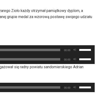
ezarego Zioło każdy otrzymał pamiątkowy dyplom, a
danej grupie medal za wzorową postawę swojego udziału
Używaj
00:00
strzałek
Używaj
00:00
do
strzałek
góry
ngażował się radny powiatu sandomierskiego Adrian
do
oraz
góry
do
oraz
dołu
Używaj
do
00:00
aby
strzałek
dołu
zwiększyć
do
aby
lub
góry