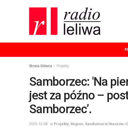
R
Strona Główna
Projekty
Samborzec: 'Na pier
jest za późno – pos
Samborzec’.
2023-12-08
w
Projekty
,
Region
,
Sandomierz/Staszów /