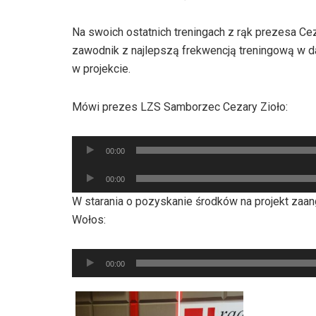
Na swoich ostatnich treningach z rąk prezesa C
zawodnik z najlepszą frekwencją treningową w 
w projekcie.
Mówi prezes LZS Samborzec Cezary Zioło:
Odtwarzacz
00:00
plików
Odtwarzacz
dźwiękowych
00:00
plików
W starania o pozyskanie środków na projekt zaa
dźwiękowych
Wołos:
Odtwarzacz
00:00
plików
dźwiękowych