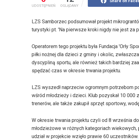
Share on Face
UDOSTĘPNIEŃ
OGLĄDANY
LZS Samborzec podsumował projekt mikrograntów
turystyki pt. 'Na pierwsze kroki nigdy nie jest z
Operatorem tego projektu była Fundacja 'Orły Spo
piłki nożnej dla dzieci z gminy i okolic, zwłaszcza
dyscypliną sportu, ale również takich bardziej za
spędzać czas w okresie trwania projektu.
LZS wyszedł naprzeciw ogromnym potrzebom popra
wśród młodzieży i dzieci. Klub pozyskał 10 000 
trenerów, ale także zakupił sprzęt sportowy, wod
W okresie trwania projektu czyli od 8 września do
młodzieżowe w różnych kategoriach wiekowych, 
udział w projekcie wzięło prawie 60 uczestników.