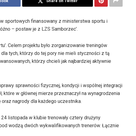
book
Share on Twitter
 sportowych finansowany z ministerstwa sportu i
a późno – postaw je z LZS Samborzec’.
rtu’. Celem projektu było zorganizowanie treningów
 dla tych, którzy do tej pory nie mieli styczności z tą
awansowanych, którzy chcieli jak najbardziej aktywnie
wy sprawności fizycznej, kondycji i wspólnej integracji
zł, które w głównej mierze przeznaczył na wynagrodzenia
ę oraz nagrody dla każdego uczestnika.
 24 listopada w klubie trenowały cztery drużyny
pod wodzą dwóch wykwalifikowanych trenerów. Łącznie