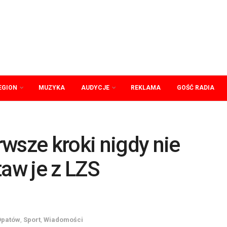
EGION
MUZYKA
AUDYCJE
REKLAMA
GOŚĆ RADIA
wsze kroki nigdy nie
taw je z LZS
Opatów
,
Sport
,
Wiadomości