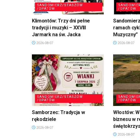
SANDOMIERZ/STASZÓW
SANDOMIE
/OPATÓW
/OPATÓW
Klimontów: Trzy dni pełne
Sandomierz
tradycji i muzyki – XXVIII
ramach cykl
Jarmark na św. Jacka
Muzyczny”
2026-08-07
2026-08-07
SANDOMIERZ/STASZÓW
SANDOMIE
/OPATÓW
/OPATÓW
Samborzec: Tradycja w
Włostów: Wi
rękodziele
biznesu w r
świętokrzy
2026-08-07
2026-08-07