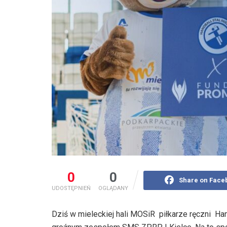
0
0
Share on Face
UDOSTĘPNIEŃ
OGLĄDANY
Dziś w mieleckiej hali MOSiR piłkarze ręczni Han