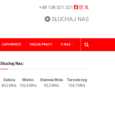
+48 158 321 321
SŁUCHAJ NAS
ZAPOWIEDZI
GIEŁDA PRACY
O NAS
Słuchaj Nas:
Dębica
Mielec
Stalowa Wola
Tarnobrzeg
89,2 MHz
102,4 MHz
93,5 MHz
104,7 MHz