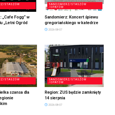
RZ/STASZÓW
SANDOMIERZ/STASZÓW
/OPATÓW
: „Cafe Fogg” w
Sandomierz: Koncert śpiewu
u „Letni Ogród
gregoriańskiego w katedrze
2026-08-07
RZ/STASZÓW
SANDOMIERZ/STASZÓW
/OPATÓW
elka szansa dla
Region: ZUS będzie zamknięty
egionie
14 sierpnia
skim
2026-08-07