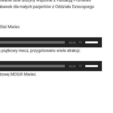
tkanie obie drużyny wspólnie z Fundacją Prometeo
abawek dla małych pacjentów z Oddziału Dziecięcego
Stal Mielec.
Używaj
00:00
strzałek
a piątkowy mecz, przygotowano wiele atrakcji.
do
góry
Używaj
oraz
00:00
strzałek
do
rtowej MOSiR Mielec.
do
dołu
góry
aby
oraz
zwiększyć
do
lub
dołu
zmniejszyć
aby
głośność.