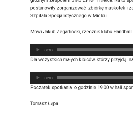
groźnym zespołem SMS ZPRP I Kielce. Na to spo
postanowiły zorganizować zbiórkę maskotek i z
Szpitala Specjalistycznego w Mielcu.
Mówi Jakub Zegarliński, rzecznik klubu Handball 
Odtwarzacz
00:00
plików
Dla wszystkich małych kibiców, którzy przyjdą n
dźwiękowych
Odtwarzacz
00:00
plików
Początek spotkania o godzinie 19.00 w hali spo
dźwiękowych
Tomasz Łępa