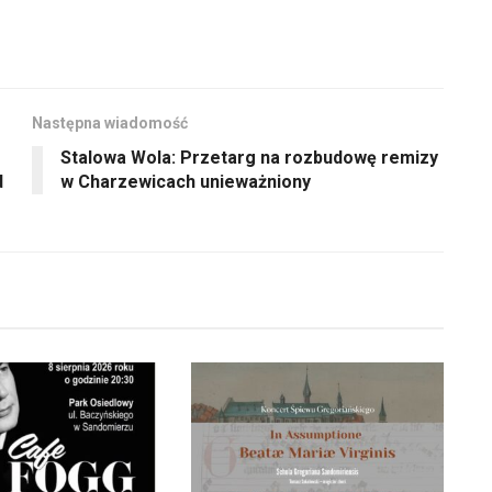
zwiększyć
lub
zmniejszyć
głośność.
Następna wiadomość
Stalowa Wola: Przetarg na rozbudowę remizy
d
w Charzewicach unieważniony