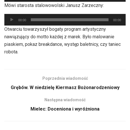
plików
Mówi starosta stalowowolski Janusz Zarzeczny:
dźwiękowych
Odtwarzacz
00:00
00:00
plików
Otwarciu towarzyszył bogaty program artystyczny
dźwiękowych
nawiązujący do motto każdej z marek. Było malowanie
piaskiem, pokaz breakdance, występ baletnicy, czy taniec
robota.
Poprzednia wiadomość
Grębów. W niedzielę Kiermasz Bożonarodzeniowy
Następna wiadomość
Mielec: Doceniona i wyróżniona