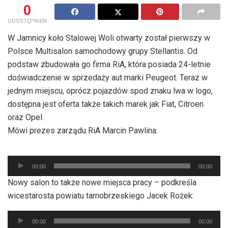
0
UDOSTĘPNIEŃ
W Jamnicy koło Stalowej Woli otwarty został pierwszy w
Polsce Multisalon samochodowy grupy Stellantis. Od
podstaw zbudowała go firma RiA, która posiada 24-letnie
doświadczenie w sprzedaży aut marki Peugeot. Teraz w
jednym miejscu, oprócz pojazdów spod znaku lwa w logo,
dostępna jest oferta także takich marek jak Fiat, Citroen
oraz Opel.
Mówi prezes zarządu RiA Marcin Pawlina:
Odtwarzacz
00:00
00:00
plików
Nowy salon to także nowe miejsca pracy – podkreśla
dźwiękowych
wicestarosta powiatu tarnobrzeskiego Jacek Rożek:
Odtwarzacz
00:00
00:00