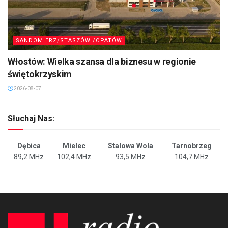
SANDOMIERZ/STASZÓW /OPATÓW
Włostów: Wielka szansa dla biznesu w regionie
świętokrzyskim
2026-08-07
Słuchaj Nas:
Dębica
Mielec
Stalowa Wola
Tarnobrzeg
89,2 MHz
102,4 MHz
93,5 MHz
104,7 MHz