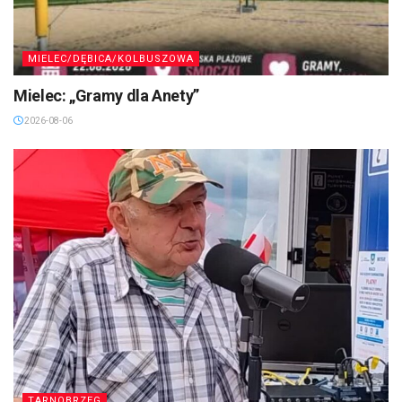
MIELEC/DĘBICA/KOLBUSZOWA
Mielec: „Gramy dla Anety”
2026-08-06
TARNOBRZEG