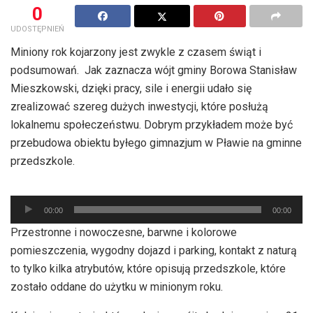
0
UDOSTĘPNIEŃ
Miniony rok kojarzony jest zwykle z czasem świąt i
podsumowań. Jak zaznacza wójt gminy Borowa Stanisław
Mieszkowski, dzięki pracy, sile i energii udało się
zrealizować szereg dużych inwestycji, które posłużą
lokalnemu społeczeństwu. Dobrym przykładem może być
przebudowa obiektu byłego gimnazjum w Pławie na gminne
przedszkole.
Odtwarzacz
00:00
00:00
plików
Przestronne i nowoczesne, barwne i kolorowe
dźwiękowych
pomieszczenia, wygodny dojazd i parking, kontakt z naturą
to tylko kilka atrybutów, które opisują przedszkole, które
zostało oddane do użytku w minionym roku.