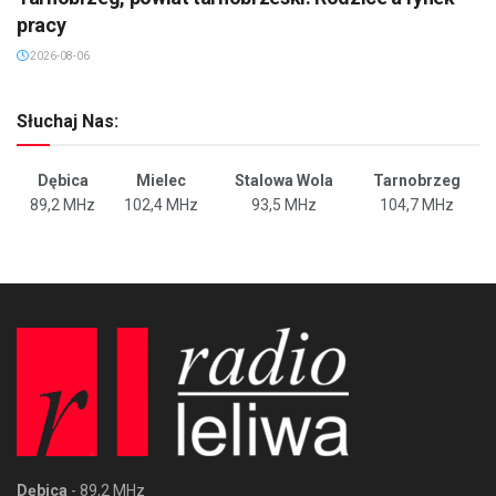
pracy
2026-08-06
Słuchaj Nas:
Dębica
Mielec
Stalowa Wola
Tarnobrzeg
89,2 MHz
102,4 MHz
93,5 MHz
104,7 MHz
Dębica
- 89,2 MHz