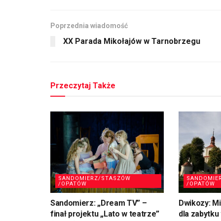
Poprzednia wiadomość
XX Parada Mikołajów w Tarnobrzegu
Przeczytaj Także
SANDOMIERZ/STASZÓW
SANDOMIE
/OPATÓW
/OPATÓW
Sandomierz: „Dream TV” –
Dwikozy: M
finał projektu „Lato w teatrze”
dla zabytku