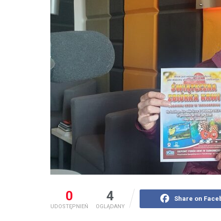
0
4
Share on Face
UDOSTĘPNIEŃ
OGLĄDANY