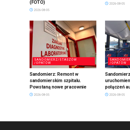
(FOTO)
2026-08-05
2026-08-05
SANDOMIERZ/STASZÓW
SANDOMIE
/OPATÓW
/OPATÓW
Sandomierz: Remont w
Sandomierz:
sandomierskim szpitalu.
uruchomien
Powstaną nowe pracownie
połączeń a
2026-08-05
2026-08-05