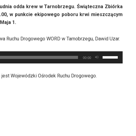
rudnia odda krew w Tarnobrzegu. Świąteczna Zbiórka
12.00, w punkcie ekipowego poboru krwi mieszczącym
 Maja 1.
twa Ruchu Drogowego WORD w Tarnobrzegu, Dawid Uzar.
Używaj
00:00
strzałek
do
i jest Wojewódzki Ośrodek Ruchu Drogowego.
góry
oraz
do
dołu
aby
zwiększyć
lub
zmniejszyć