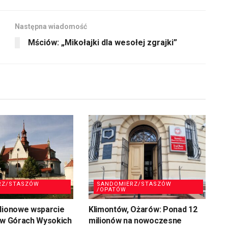
głośność.
Następna wiadomość
Mściów: „Mikołajki dla wesołej zgrajki”
RZ/STASZÓW
SANDOMIERZ/STASZÓW
/OPATÓW
ilionowe wsparcie
Klimontów, Ożarów: Ponad 12
 w Górach Wysokich
milionów na nowoczesne