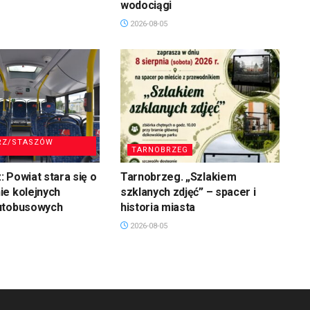
wodociągi
2026-08-05
RZ/STASZÓW
TARNOBRZEG
 Powiat stara się o
Tarnobrzeg. „Szlakiem
ie kolejnych
szklanych zdjęć” – spacer i
utobusowych
historia miasta
2026-08-05