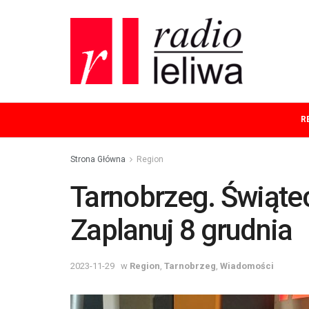
R
Strona Główna
Region
Tarnobrzeg. Świąte
Zaplanuj 8 grudnia
2023-11-29
w
Region
,
Tarnobrzeg
,
Wiadomości