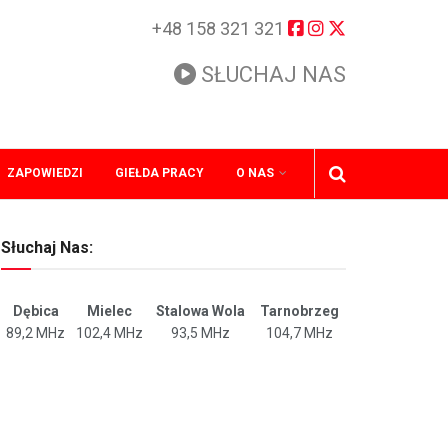
+48 158 321 321
SŁUCHAJ NAS
ZAPOWIEDZI
GIEŁDA PRACY
O NAS
Słuchaj Nas:
Dębica
Mielec
Stalowa Wola
Tarnobrzeg
89,2 MHz
102,4 MHz
93,5 MHz
104,7 MHz