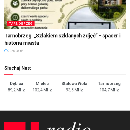
TARNOBRZEG
Tarnobrzeg. „Szlakiem szklanych zdjęć” – spacer i
historia miasta
2026-08-05
Słuchaj Nas:
Dębica
Mielec
Stalowa Wola
Tarnobrzeg
89,2 MHz
102,4 MHz
93,5 MHz
104,7 MHz