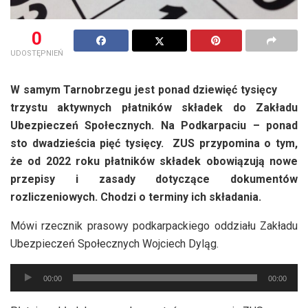
0
UDOSTĘPNIEŃ
W samym Tarnobrzegu jest ponad dziewięć tysięcy
trzystu aktywnych płatników składek do Zakładu
Ubezpieczeń Społecznych. Na Podkarpaciu – ponad
sto dwadzieścia pięć tysięcy. ZUS przypomina o tym,
że od 2022 roku płatników składek obowiązują nowe
przepisy i zasady dotyczące dokumentów
rozliczeniowych. Chodzi o terminy ich składania.
Mówi rzecznik prasowy podkarpackiego oddziału Zakładu
Ubezpieczeń Społecznych Wojciech Dyląg.
Odtwarzacz
00:00
00:00
plików
dźwiękowych