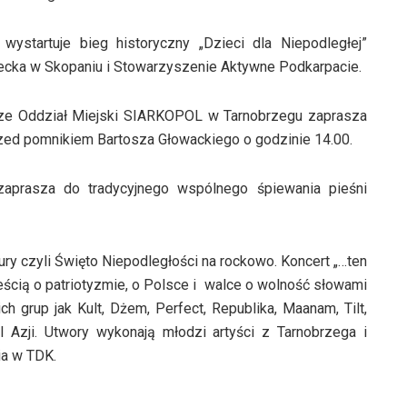
oraz
do
ystartuje bieg historyczny „Dzieci dla Niepodległej”
dołu
cka w Skopaniu i Stowarzyszenie Aktywne Podkarpacie.
aby
zwiększyć
ze Oddział Miejski SIARKOPOL w Tarnobrzegu zaprasza
lub
rzed pomnikiem Bartosza Głowackiego o godzinie 14.00.
zmniejszyć
głośność.
prasza do tradycyjnego wspólnego śpiewania pieśni
ry czyli Święto Niepodległości na rockowo. Koncert „…ten
ścią o patriotyzmie, o Polsce i walce o wolność słowami
ch grup jak Kult, Dżem, Perfect, Republika, Maanam, Tilt,
 Azji. Utwory wykonają młodzi artyści z Tarnobrzega i
ia w TDK.