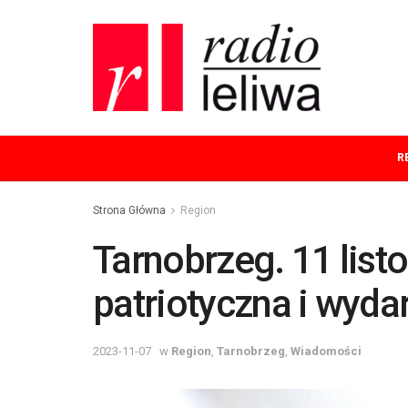
R
Strona Główna
Region
Tarnobrzeg. 11 list
patriotyczna i wyda
2023-11-07
w
Region
,
Tarnobrzeg
,
Wiadomości