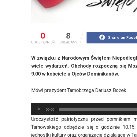
0
8
Share on Face
UDOSTĘPNIEŃ
OGLĄDANY
W związku z Narodowym Świętem Niepodległo
wiele wydarzeń. Obchody rozpoczną się Msz
9.00 w kościele u Ojców Dominikanów.
Mówi prezydent Tarnobrzega Dariusz Bożek.
Odtwarzacz
00:00
plików
Uroczystość patriotyczna przed pomnikiem m
dźwiękowych
Tarnowskiego odbędzie się o godzinie 10.15, 
jednostki kultury oraz organizacje działające w T