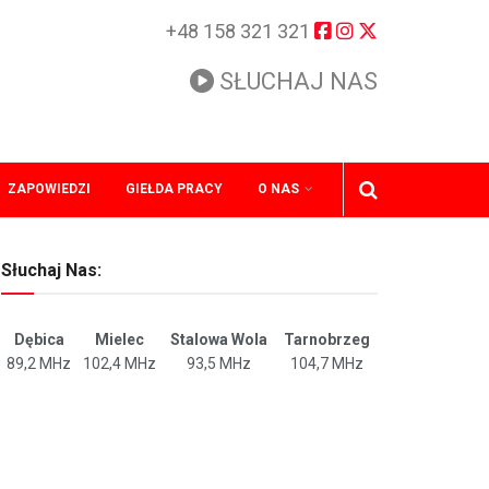
+48 158 321 321
SŁUCHAJ NAS
ZAPOWIEDZI
GIEŁDA PRACY
O NAS
Słuchaj Nas:
Dębica
Mielec
Stalowa Wola
Tarnobrzeg
89,2 MHz
102,4 MHz
93,5 MHz
104,7 MHz