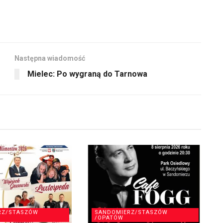
Następna wiadomość
Mielec: Po wygraną do Tarnowa
RZ/STASZÓW
SANDOMIERZ/STASZÓW
/OPATÓW