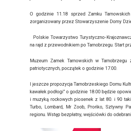
O godzinie 11.18 sprzed Zamku Tarnowskich w
zorganizowany przez Stowarzyszenie Domy Dzie
Polskie Towarzystwo Turystyczno-Krajoznawc
na rajd z przewodnikiem po Tarnobrzegu. Start p
Muzeum Zamek Tarnowskich w Tarnobrzegu za
patriotycznych, początek o godzinie 17.00.
I jeszcze propozycja Tarnobrzeskiego Domu Kultu
kawałek podłogi” o godzinie 18.00 będzie opowie
i muzyką rockowych piosenek z lat 80. i 90 taki
Turbo, Lombard, Mr Zoob, Prońko, Sztywny Pal
regionu. Wstęp bezpłatny, wejściówki do odebran