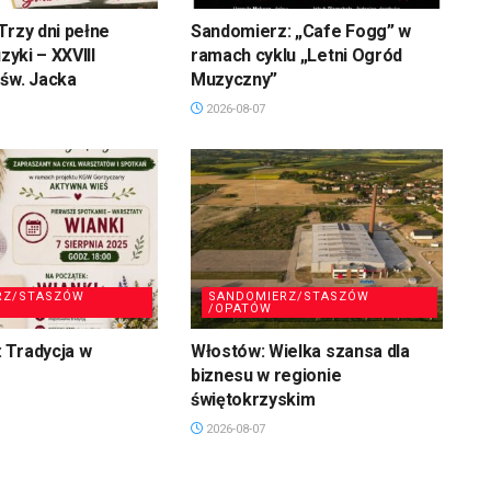
Trzy dni pełne
Sandomierz: „Cafe Fogg” w
uzyki – XXVIII
ramach cyklu „Letni Ogród
św. Jacka
Muzyczny”
2026-08-07
RZ/STASZÓW
SANDOMIERZ/STASZÓW
/OPATÓW
 Tradycja w
Włostów: Wielka szansa dla
biznesu w regionie
świętokrzyskim
2026-08-07