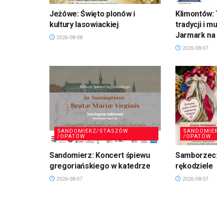
Jeżówe: Święto plonów i
Klimontów: 
kultury lasowiackiej
tradycji i m
Jarmark na 
2026-08-08
2026-08-07
SANDOMIERZ/STASZÓW
SANDOMIE
/OPATÓW
/OPATÓW
Sandomierz: Koncert śpiewu
Samborzec:
gregoriańskiego w katedrze
rękodziele
2026-08-07
2026-08-07