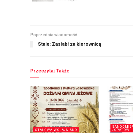
Poprzednia wiadomość
Stale: Zasłabł za kierownicą
Przeczytaj Także
SANDOMIE
STALOWA WOLA/NISKO
/OPATÓW