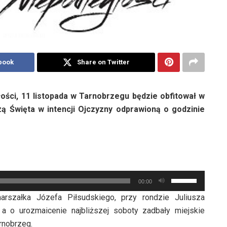
book
Share on Twitter
ści, 11 listopada w Tarnobrzegu będzie obfitował w
ą Święta w intencji Ojczyzny odprawioną o godzinie
Używaj
00:00
strzałek
arszałka Józefa Piłsudskiego, przy rondzie Juliusza
do
a o urozmaicenie najbliższej soboty zadbały miejskie
góry
arnobrzeg.