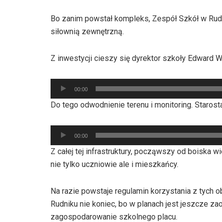
Bo zanim powstał kompleks, Zespół Szkół w Rudn
siłownią zewnętrzną.
Z inwestycji cieszy się dyrektor szkoły Edward 
Odtwarzacz
00:00
plików
Do tego odwodnienie terenu i monitoring. Starosta
dźwiękowych
Odtwarzacz
00:00
plików
Z całej tej infrastruktury, począwszy od boiska 
dźwiękowych
nie tylko uczniowie ale i mieszkańcy.
Na razie powstaje regulamin korzystania z tych o
Rudniku nie koniec, bo w planach jest jeszcze za
zagospodarowanie szkolnego placu.