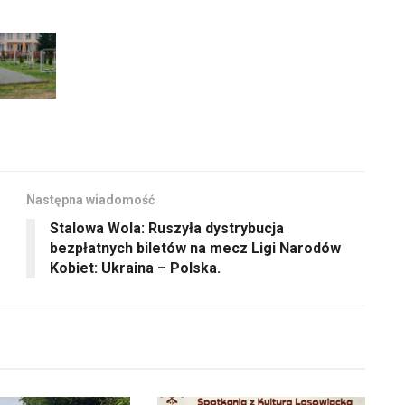
głośność.
zwiększyć
lub
zmniejszyć
głośność.
Następna wiadomość
Stalowa Wola: Ruszyła dystrybucja
bezpłatnych biletów na mecz Ligi Narodów
Kobiet: Ukraina – Polska.