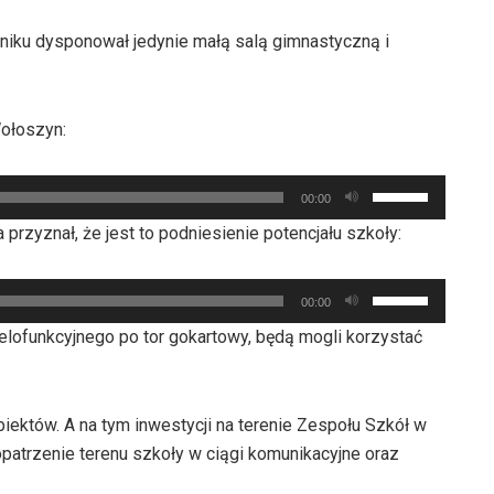
do
iku dysponował jedynie małą salą gimnastyczną i
dołu
aby
zwiększyć
Wołoszyn:
lub
zmniejszyć
Używaj
głośność.
00:00
strzałek
 przyznał, że jest to podniesienie potencjału szkoły:
do
góry
Używaj
oraz
00:00
strzałek
do
wielofunkcyjnego po tor gokartowy, będą mogli korzystać
do
dołu
góry
aby
oraz
zwiększyć
biektów. A na tym inwestycji na terenie Zespołu Szkół w
do
lub
opatrzenie terenu szkoły w ciągi komunikacyjne oraz
dołu
zmniejszyć
aby