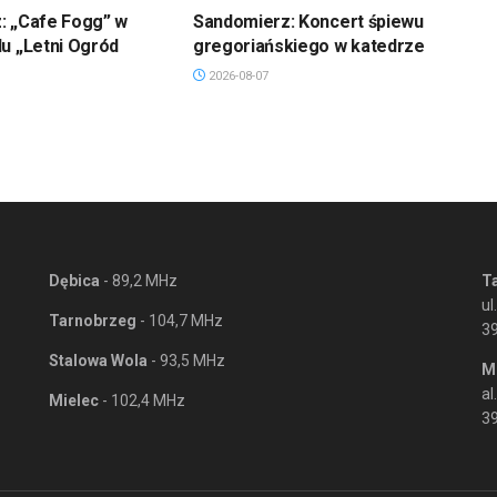
: „Cafe Fogg” w
Sandomierz: Koncert śpiewu
u „Letni Ogród
gregoriańskiego w katedrze
2026-08-07
Dębica
- 89,2 MHz
T
ul
Tarnobrzeg
- 104,7 MHz
3
Stalowa Wola
- 93,5 MHz
M
al
Mielec
- 102,4 MHz
39