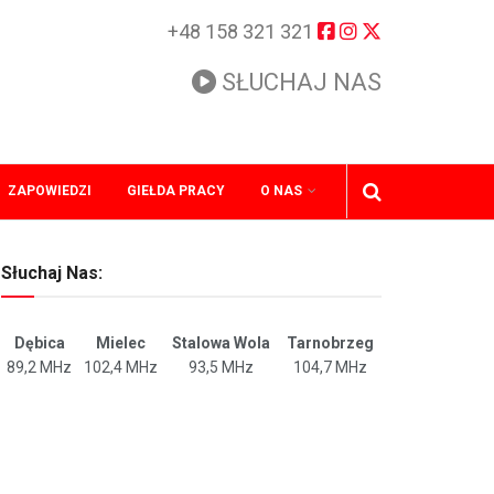
+48 158 321 321
SŁUCHAJ NAS
ZAPOWIEDZI
GIEŁDA PRACY
O NAS
Słuchaj Nas:
Dębica
Mielec
Stalowa Wola
Tarnobrzeg
89,2 MHz
102,4 MHz
93,5 MHz
104,7 MHz