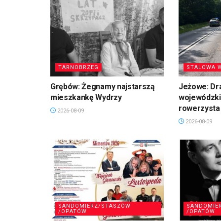
TARNOBRZEG
STALOWA 
Grębów: Żegnamy najstarszą
Jeżowe: Dr
mieszkankę Wydrzy
wojewódzkie
rowerzysta
2026-08-09
2026-08-09
SANDOMIERZ/STASZÓW
SANDOMIE
/OPATÓW
/OPATÓW