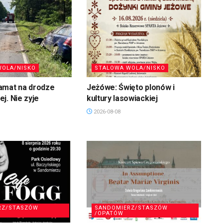
WOLA/NISKO
STALOWA WOLA/NISKO
amat na drodze
Jeżówe: Święto plonów i
j. Nie zyje
kultury lasowiackiej
2026-08-08
RZ/STASZÓW
SANDOMIERZ/STASZÓW
/OPATÓW