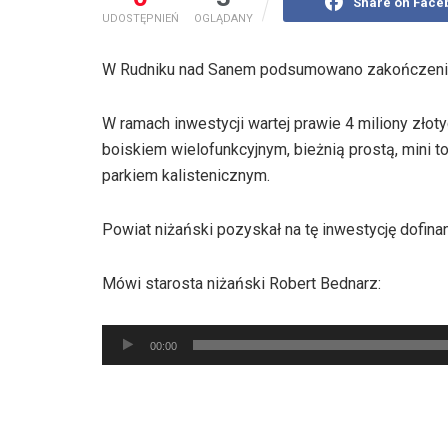
Share on Face
UDOSTĘPNIEŃ
OGLĄDANY
W Rudniku nad Sanem podsumowano zakończenie
W ramach inwestycji wartej prawie 4 miliony zło
boiskiem wielofunkcyjnym, bieżnią prostą, mini 
parkiem kalistenicznym.
Powiat niżański pozyskał na tę inwestycję dofina
Mówi starosta niżański Robert Bednarz:
Odtwarzacz
00:00
plików
dźwiękowych