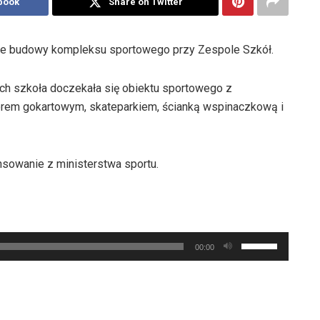
book
Share on Twitter
 budowy kompleksu sportowego przy Zespole Szkół.
tych szkoła doczekała się obiektu sportowego z
torem gokartowym, skateparkiem, ścianką wspinaczkową i
nsowanie z ministerstwa sportu.
Używaj
00:00
strzałek
do
góry
oraz