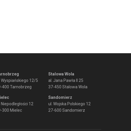
arnobrzeg
Stalowa Wola
. Wyspiańskiego 12/5
al. Jana Pawła II 25
9-400 Tarnobrzeg
37-450 Stalowa Wola
ielec
Sandomierz
. Niepodległości 12
ul. Wojska Polskiego 12
-300 Mielec
27-600 Sandomierz