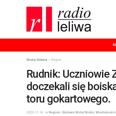
R
Strona Główna
Region
Rudnik: Uczniowie 
doczekali się boisk
toru gokartowego.
2023-11-16
w
Region
,
Stalowa Wola/Nisko
,
Wiadomości